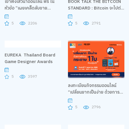
เข้าฟังเสวนาออนไลน์ ฟรี ใน
BOOK TALK THE BITCOIN
หัวข้อ ”เผยเคล็ดลับขาย
STANDARD : Bitcoin จะไปต่อ
ออนไลน์บน Facebook ให้ปัง ปี
หรือรอก่อน
2022
5
2206
5
2791
EUREKA Thailand Board
Game Designer Awards
5
3597
ลงทะเบียนกิจกรรมออนไลน์
“เปลี่ยนยากเป็นง่าย ด้วยการ
คิดบนกระดาษ 1 ใบ ที่คนญี่ปุ่น
ใช้”
5
2796