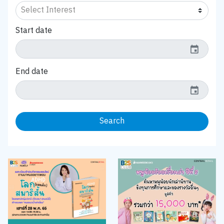
Start date
event
End date
event
Search