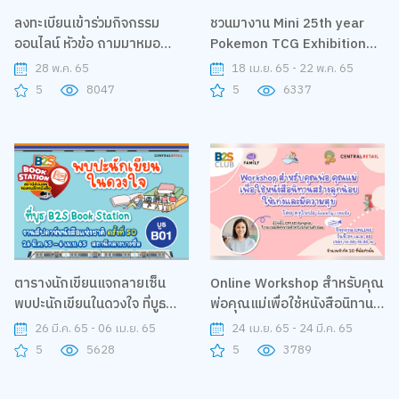
ลงทะเบียนเข้าร่วมกิจกรรม
ชวนมางาน Mini 25th year
ออนไลน์ หัวข้อ ถามมาหมอ
Pokemon TCG Exhibition
อยากตอบ ตอน ADHA โลก
นิทรรศการที่เหล่าเทรนเนอร์
28 พ.ค. 65
18 เม.ย. 65 - 22 พ.ค. 65
(ของเด็ก) สมาธิสั้น กับคุณหมอ
พลาดไม่ได้
5
8047
5
6337
มีมี่ - แพทย์หญิงปราณี ปวีณ
ชนา เจ้าของเพจ หมอแมวน้ำเล่า
เรื่อง
ตารางนักเขียนแจกลายเซ็น
Online Workshop สำหรับคุณ
พบปะนักเขียนในดวงใจ ที่บูธ
พ่อคุณแม่เพื่อใช้หนังสือนิทาน
B2S Book Station
สร้างลูกน้อยให้เก่งและมีความ
26 มี.ค. 65 - 06 เม.ย. 65
24 เม.ย. 65 - 24 มี.ค. 65
สุข
5
5628
5
3789