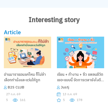
Interesting story
Article
อ่านมาราธอนแค่ไหน ก็ไม่ล้า
เรียน + ทำงาน + ซิ่ว แพลนชีวิต
เลือกท่านั่งและแว่นให้ถูก
เยอะแบบนี้ จัดการเวลายังไงดี
นะ ?
B2S CLUB
Justj
27 ก.ค. 69
13 ก.ค. 69
5
161
5
178