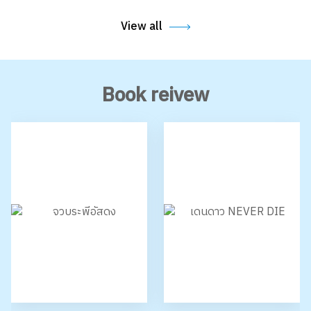
5
4786
5
5116
View all
Book reivew