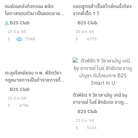
ถอดสูตรสำเร็จสไตล์คนขี้เกียจ
จากพี่เอ็ด 7 วิ
B2S Club
20 ส.ค. 64
ชมย้อนหลังกิจกรรม พลิก
5
6775
โอกาสรอบตัวมาเป็นยอดขาย
Contextual Marketing
B2S Club
23 มิ.ย. 65
5
7048
ตะลุยโจทย์สอบ ก.พ. พิชิตวิชา
ติวพิชิต 9 วิชาสามัญ เคมี by
กฏหมายการเป็นข้าราชการที่ดี
อาจารย์ ไมธ์ สิทธิเดช ชาญ
กับ อาจารย์ อุดม ทองสุข กับ
บัญชา กับโครงการ B2S
B2S Club
B2S Club
โครงการ B2S Smart to U
Smart to U
21 มิ.ย. 64
21 มิ.ย. 64