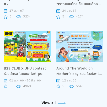
#2
"ออกแบบห้องเรียนแบบช็อก
ช็อก!?"
17 ต.ค. 67
24 ส.ค. 67
5
3234
5
4174
B2S CLUB X UHU contest
Around The World on
ร่วมส่งรถในแบบสไลต์คุณ
Mother’s day ชวนท่องโลกไป
พบกับวันแม่ พร้อม Workshop
01 พ.ค. 66 - 30 มิ.ย. 66
12 ส.ค. 65
สุด Exclusive
5
4968
5
5548
View all