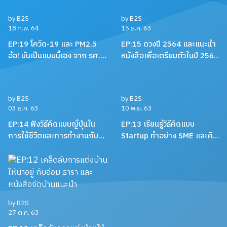
by B2S
by B2S
18 ก.พ. 64
15 ธ.ค. 63
EP:19 โควิด-19 และ PM2.5
EP:15 ดวงปี 2564 และแนะนำ
อ้อ! มันเป็นแบบนี้เอง จาก รศ.
หนังสือเพื่อเตรียมตัวในปี 2564
ดร. เจษฎา เด่นดวงบริพันธ์
ของชาวราศีต่างๆ โดยแม่หมอ
พิมพ์ฟ้า
by B2S
by B2S
03 ธ.ค. 63
10 พ.ย. 63
EP:14 ฟังวิธีคิดแบบญี่ปุ่นใน
EP:13 เรียนรู้วิธีคิดแบบ
การใช้ชีวิตและการทำงานกับ
Startup ทำอย่าง SME และคิด
เกตุวดี Marumura
มีระบบแบบมหาชน กับ โทมัส พิช
เยนทร์ หงษ์ภักดี
by B2S