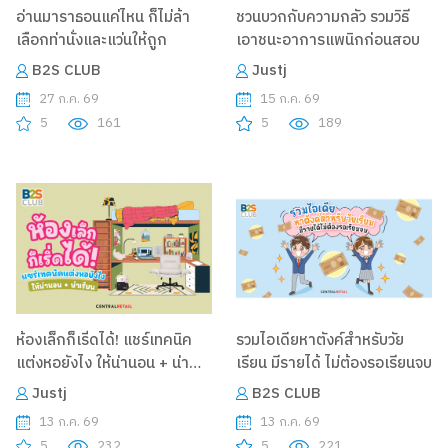
อ่านมาราธอนแค่ไหน ก็ไม่ล้า
ชวนบวกกับความกลัว รวมวิธี
เลือกท่านั่งและแว่นให้ถูก
เอาชนะอาการแพนิกก่อนสอบ
B2S CLUB
Justj
27 ก.ค. 69
15 ก.ค. 69
5
161
5
189
ห้องเล็กก็เริ่ดได้! แชร์เทคนิค
รวมไอเดียหาตังค์สำหรับวัย
แต่งหอยังไง ให้น่านอน + น่า
เรียน มีรายได้ ไม่ต้องรอเรียนจบ
เรียน
Justj
B2S CLUB
13 ก.ค. 69
13 ก.ค. 69
5
232
5
221