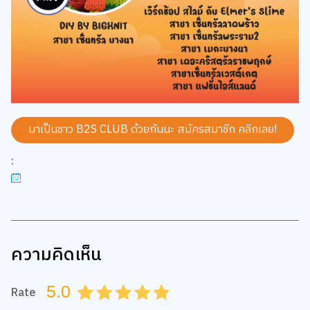
มาเป็นชาว B2S CLUB ด้วยกันนะ สมัครสมาชิก
คลิกเลย!
:
ความคิดเห็น
5.0
Rate
0.5
1.0
1.5
2.0
2.5
3.0
3.5
4.0
4.5
5.0