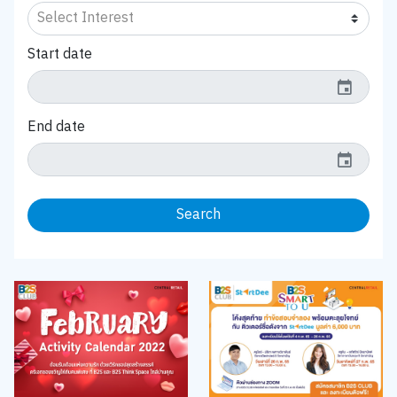
Start date
event
End date
event
Search