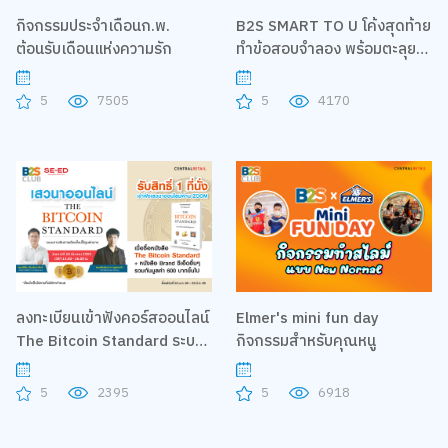
กิจกรรมประจำเดือนก.พ.
B2S SMART TO U โค้งสุดท้าย
ต้อนรับเดือนแห่งความรัก
ทำข้อสอบจำลอง พร้อมตะลุย
โจทย์
5
7505
5
4170
ลงทะเบียนเข้าฟังคอร์สออนไลน์
Elmer's mini fun day
The Bitcoin Standard ระบบ
กิจกรรมสำหรับคุณหนู
การเงินทางเลือกใหม่ไร้
ศูนย์กลาง
5
2395
5
6918