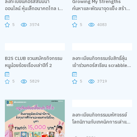
ลงทะเบียนคอร์สสัมมนา
Growing My Strengths
ออนไลน์ หุ้นเล็กอนาคตไกล เล่น
ค้นหาและพัฒนาจุดแข็ง สร้าง
ยังไงให้พอร์ตโต
ตัวตนที่ไม่เหมือนใคร Online
Workshop จาก Learn O Life
5
3574
5
4083
- ให้ชีวิตเลือกถูกทาง
B2S CLUB ชวนสมัครกิจกรรม
ลงทะเบียนกิจกรรมรับสิทธิ์ลุ้น
หนูน้อยร้อยเรื่องเล่าปีที่ 2
เข้าร่วมคอร์สเรียน scrabble
online
5
5829
5
3719