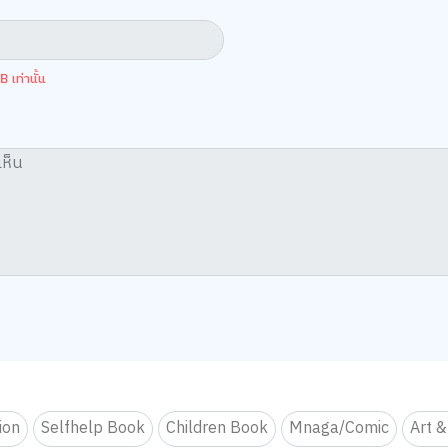
 เท่านั้น
tion
Selfhelp Book
Children Book
Mnaga/Comic
Art &