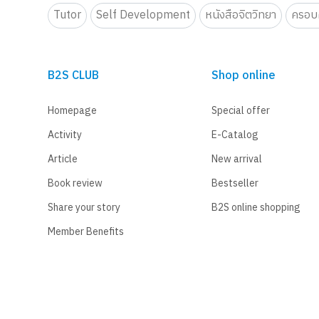
Tutor
Self Development
หนังสือจิตวิทยา
ครอบค
B2S CLUB
Shop online
Homepage
Special offer
Activity
E-Catalog
Article
New arrival
Book review
Bestseller
Share your story
B2S online shopping
Member Benefits