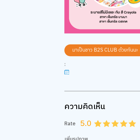
มาเป็นชาว B2S CLUB ด้วยกันนะ
:
ความคิดเห็น
5.0
Rate
0.5
1.0
1.5
2.0
2.5
3.0
3.5
4.0
4.
เพิ่มรูปภาพ