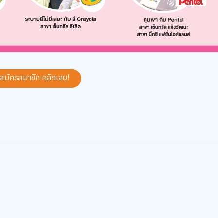
 สมัครสมาชิก
คลิกเลย!
5
5.0