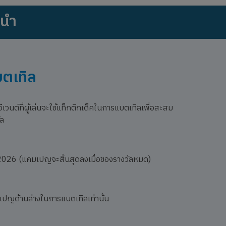
ะนำ
บตเทิล
ีเวนต์ที่ผู้เล่นจะใช้แท็กติกเด็คในการแบตเทิลเพื่อสะสม
ัล
026 (แคมเปญจะสิ้นสุดลงเมื่อของรางวัลหมด)
คมเปญด้านล่างในการแบตเทิลเท่านั้น