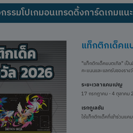
จกรรมโปเกมอนเทรดดิ้งการ์ดเกมแน
แท็กติกเด็คแ
"แท็กติกเด็คแบตเทิล" เป็นอ
คะแนนและแลกรับของรางว
ระยะเวลาแคมเปญ
17 กรกฎาคม - 4 ตุลาคม 2
เรกกูเลชัน
ใช้แท็กติกเด็คที่เข้าร่วมแ