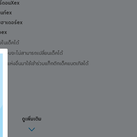
าร์ดอนXex
ไนท์ex
เมฮาเดอร์ex
ิวex
ในเด็คได้
ะรอบจะไม่สามารถเปลี่ยนเด็คได้
ค้าแห่งอื่นมาใช้เข้าร่วมแท็กติกเด็คแบตเทิลได้
ดูเพิ่มเติม