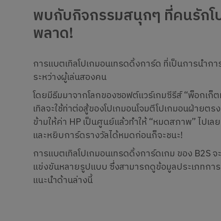
พบกับกิจกรรมสนุกๆ ที่คนรัก
พลาด!
การแบตเทิลโปเกมอนเทรดดิ้งการ์ด ที่เป็นการนำการ
ระหว่างผู้เล่นสองคน
โดยมีธีมมาจากโลกของซอฟต์แวร์เกมซีรีส์ “พ็อกเก
เทิลจะใช้ท่าต่อสู้ของโปเกมอนโจมตีโปเกมอนฝ่ายตร
ข้ามให้ค่า HP เป็นศูนย์แล้วทำให้ “หมดสภาพ” ไปเล
และหยิบการ์ดรางวัลได้หมดก่อนก็จะชนะ!
การแบตเทิลโปเกมอนเทรดดิ้งการ์ดเกม ของ B2S จ
แข่งขันหลายรูปแบบ ซึ่งสามารถดูข้อมูลประเภทการ
แนะนำด้านล่างนี้