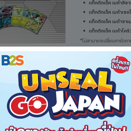
แท็กติกเด็ค เมก้าลิซ
แท็กติกเด็ค เมก้าเซอ
แท็กติกเด็ค เมก้าซา
แท็กติกเด็ค เมก้าไคร
*ไม่สามารถเปลี่ยนการ์ดภาย
*ระหว่างการแบตเทิลในแต่ล
*สามารถนำเด็คที่ซื้อจากร้าน
รูปแบบการแข่งขัน
Swiss Round 3 รอบ
ดูตารางการแข่งขัน