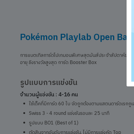
Pokémon Playlab Open Batt
การแบตเทิลการ์ดโปเกมอนพิเศษสุดมันส์ประจำสัปดาห์ของเ
อายุ ชิงรางวัลสูงสุด การ์ด Booster Box
รูปแบบการแข่งขัน
จำนวนผู้แข่งขัน : 4-16 คน
ใช้เด็คที่มีการ์ด 60 ใบ จัดถูกต้องตามแสตนดาร์ดเรกกูเ
Swiss 3 - 4 round แข่งขันรอบละ 25 นาที
รูปแบบ BO1 (Best of 1)
ตัดสินจากอันดับการแข่งขัน, ไม่มีการแข่งคัด Top