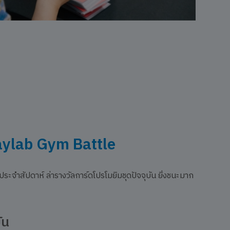
ylab Gym Battle
ะจำสัปดาห์ ล่ารางวัลการ์ดโปรโมยิมชุดปัจจุบัน ยิ่งชนะมาก
ัน