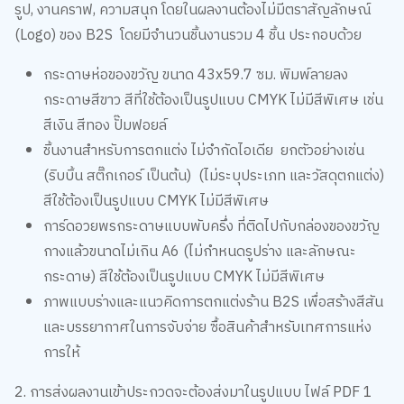
รูป, งานคราฟ, ความสนุก โดยในผลงานต้องไม่มีตราสัญลักษณ์
(Logo) ของ B2S โดยมีจำนวนชิ้นงานรวม 4 ชิ้น ประกอบด้วย
กระดาษห่อของขวัญ ขนาด 43x59.7 ซม. พิมพ์ลายลง
กระดาษสีขาว สีที่ใช้ต้องเป็นรูปแบบ CMYK ไม่มีสีพิเศษ เช่น
สีเงิน สีทอง ปั๊มฟอยล์
ชิ้นงานสำหรับการตกแต่ง ไม่จำกัดไอเดีย ยกตัวอย่างเช่น
(ริบบิ้น สติ๊กเกอร์ เป็นต้น) (ไม่ระบุประเภท และวัสดุตกแต่ง)
สีใช้ต้องเป็นรูปแบบ CMYK ไม่มีสีพิเศษ
การ์ดอวยพรกระดาษแบบพับครึ่ง ที่ติดไปกับกล่องของขวัญ
กางแล้วขนาดไม่เกิน A6 (ไม่กำหนดรูปร่าง และลักษณะ
กระดาษ) สีใช้ต้องเป็นรูปแบบ CMYK ไม่มีสีพิเศษ
ภาพแบบร่างและแนวคิดการตกแต่งร้าน B2S เพื่อสร้างสีสัน
และบรรยากาศในการจับจ่าย ซื้อสินค้าสำหรับเทศการแห่ง
การให้
2. การส่งผลงานเข้าประกวดจะต้องส่งมาในรูปแบบ ไฟล์ PDF 1