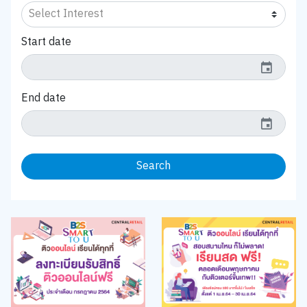
Start date
event
End date
event
Search