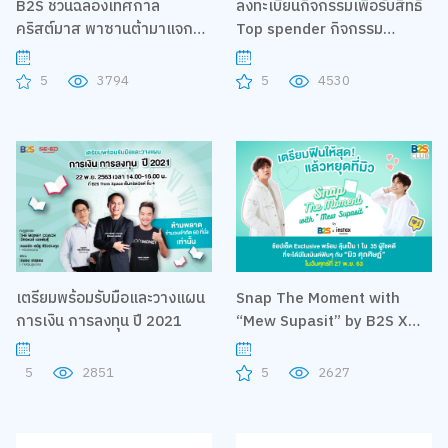
B2S ชวนฉลองเทศกาล
ลงทะเบียนกิจกรรมเพื่อรับสิทธิ
คริสต์มาส พาซานต้ามาแจก
Top spender กิจกรรม
ของรางวัลมากมาย
RedSpin 1st FAN MEETING
5
3794
5
4530
เตรียมพร้อมรับมือและวางแผน
Snap The Moment with
การเงิน การลงทุน ปี 2021
“Mew Supasit” by B2S X
Instax Fujifilm
5
2851
5
2627