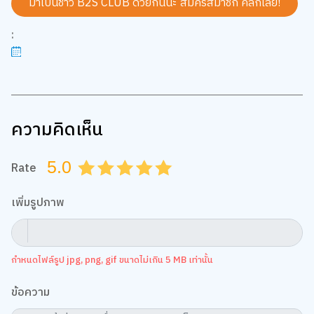
มาเป็นชาว B2S CLUB ด้วยกันนะ สมัครสมาชิก
คลิกเลย!
:
ความคิดเห็น
5.0
Rate
0.5
1.0
1.5
2.0
2.5
3.0
3.5
4.0
4.5
5.0
เพิ่มรูปภาพ
กำหนดไฟล์รูป jpg, png, gif ขนาดไม่เกิน 5 MB เท่านั้น
ข้อความ