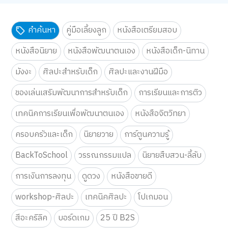
คำค้นหา
คู่มือเลี้ยงลูก
หนังสือเตรียมสอบ
หนังสือนิยาย
หนังสือพัฒนาตนเอง
หนังสือเด็ก-นิทาน
มังงะ
ศิลปะสำหรับเด็ก
ศิลปะและงานฝีมือ
ของเล่นเสริมพัฒนาการสำหรับเด็ก
การเรียนและการติว
เทคนิคการเรียนเพื่อพัฒนาตนเอง
หนังสือจิตวิทยา
ครอบครัวและเด็ก
นิยายวาย
การ์ตูนความรู้
BackToSchool
วรรณกรรมแปล
นิยายสืบสวน-ลี้ลับ
การเงินการลงทุน
ดูดวง
หนังสือขายดี
workshop-ศิลปะ
เทคนิคศิลปะ
โปเกมอน
สีอะคริลิค
บอร์ดเกม
25 ปี B2S