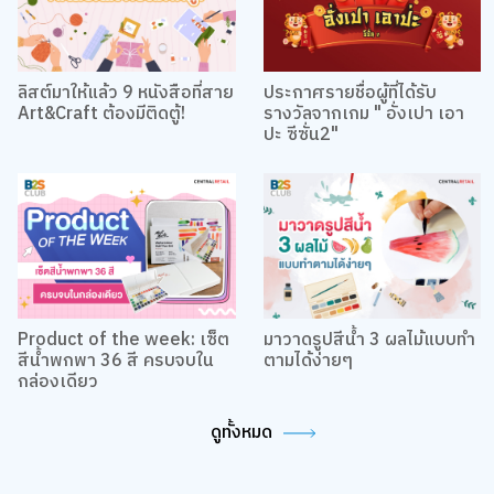
ลิสต์มาให้แล้ว 9 หนังสือที่สาย
ประกาศรายชื่อผู้ที่ได้รับ
Art&Craft ต้องมีติดตู้!
รางวัลจากเกม " อั่งเปา เอา
ปะ ซีซั่น2"
Product of the week: เซ็ต
มาวาดรูปสีน้ำ 3 ผลไม้แบบทำ
สีน้ำพกพา 36 สี ครบจบใน
ตามได้ง่ายๆ
กล่องเดียว
ดูทั้งหมด