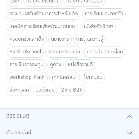
มังงะ
ศิลปะสำหรับเด็ก
ศิลปะและงานฝีมือ
ของเล่นเสริมพัฒนาการสำหรับเด็ก
การเรียนและการติว
เทคนิคการเรียนเพื่อพัฒนาตนเอง
หนังสือจิตวิทยา
ครอบครัวและเด็ก
นิยายวาย
การ์ตูนความรู้
BackToSchool
วรรณกรรมแปล
นิยายสืบสวน-ลี้ลับ
การเงินการลงทุน
ดูดวง
หนังสือขายดี
workshop-ศิลปะ
เทคนิคศิลปะ
โปเกมอน
สีอะคริลิค
บอร์ดเกม
25 ปี B2S
B2S CLUB
ช้อปออนไลน์