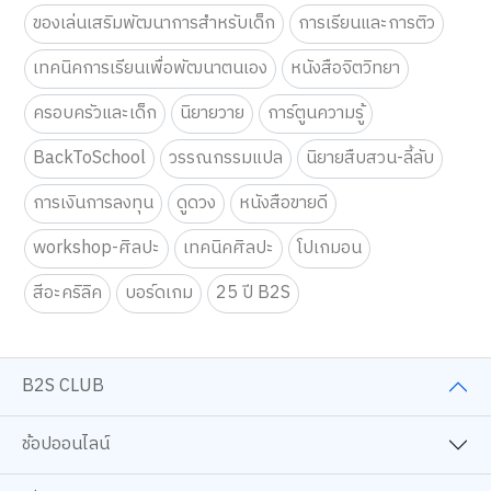
ของเล่นเสริมพัฒนาการสำหรับเด็ก
การเรียนและการติว
เทคนิคการเรียนเพื่อพัฒนาตนเอง
หนังสือจิตวิทยา
ครอบครัวและเด็ก
นิยายวาย
การ์ตูนความรู้
BackToSchool
วรรณกรรมแปล
นิยายสืบสวน-ลี้ลับ
การเงินการลงทุน
ดูดวง
หนังสือขายดี
workshop-ศิลปะ
เทคนิคศิลปะ
โปเกมอน
สีอะคริลิค
บอร์ดเกม
25 ปี B2S
B2S CLUB
ช้อปออนไลน์