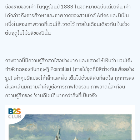
ได้กล่าวถึงการศึกษาและภาพวาดของสวนใกล้ Arles และนี่เป็น
หนึ่งในสองภาพวาดที่แวนโก๊ะวาดไว้ ภายในเดือนเดียวกัน ในช่วง
ต้นฤดูใบไม้ผลิของปีนั้น
ภาพวาดนี้มีความรู้สึกสดใสอย่างมาก และแสดงให้เห็นว่า แวนโก๊ะ
กำลังทดลองกับทฤษฎี Pointillist (การใช้จุดที่มีสีต่างกันเพื่อสร้าง
รูป) เค้าคุมฝีแปรงให้เล็กและสั้น เต็มไปด้วยสีสันที่สดใส ทุกการลง
สีและเส้นมีความสำคัญต่อการภาพโดยรวม ภาพวาดนี้สะท้อน
ความรู้สึกของ 'งานดีไซน์' มากกว่าสิ่งที่เป็นจริง