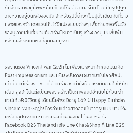
วางหงายอยู่บนหลังของมัน สำหรับรูปนี้น่าจะเป็นปูตัวเดียวกันที่วาง
หงายและคว่ำ โดยแวนโก๊ะใช้ฝีแปรงแบบต่างๆ เพื่อถ่ายทอดพื้นผิว
ของปู ลายเส้นที่ขนานกันสร้างให้เกิดเป็นรูปร่างของปู บนพื้นพื้น
หลังที่คล้ายกับทะเลที่อุดมสมบูรณ์
ผลงานของ Vincent van Gogh ไม่เพียงแต่จะมากำหนดแนวคิด
Post-impressionism และให้แรงบันดาลใจมากมาในโลกศิลปะ
เท่านั้น แต่เรื่องราวชีวิตที่น่าเศร้าของเค้ายังเป็นแรงบันดาลใจให้นัก
เขียน ถูกนำไปแต่งเป็นเพลง สร้างเป็นภาพยนต์อีกนับไม่ถ้วน ถ้า
แวนโก๊ะยังมีชีวิตอยู่ เดือนนี้เค้าจะมีอายุ 169 ปี Happy Birthday
Vincent Van Gogh! ใครอ่านแล้วอยากออกไปวาดรูปแบบแวนโก๊ะ
เตรียมอุปกรณ์แนะนำตามลิสนี้แล้วลงมือได้เลย หรือทัก
Facebook B2S Thailand
หรือ Line Chat&Shop ที่
Line B2S
Thailand
เพื่อถามข้อมูลอุปกรณ์ที่กำลังหาอยู่ได้เลยค่ะ