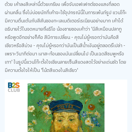
ผ่านคลื่น ซึ่งไม่บ่อยนักที่เค้าจะใช้อุปกรณ์นี้ในการเพ้นท์รูป แวนโก๊ะ
มีความตื่นเต้นกับสีสันของทะเลเมดิเตอร์เรเนียนอย่างมาก เค้าได้
อธิบายไว้ในจดหมายถึงธีโอ น้องชายของเค้าว่า 'มีสีเหมือนปลาทู
หรือพูดอีกอย่างก็คือ สีมีการเปลี่ยน - คุณไม่รู้หรอกว่ามันคือสี
เขียวหรือสีม่วง - คุณไม่รู้หรอกว่ามันเป็นสีน้ำเงินอยู่ตลอดรึเปล่า -
เพราะวินาทีต่อมา เงาสะท้อนของมันเปลี่ยนไป เป็นเฉดสีชมพูหรือ
เทา' ในรูปนี้แวนโก๊ะตั้งใจเขียนลายเซ็นสีแดงสดไว้อย่างเด่นชัด โดย
มีความตั้งใจให้เป็น 'โน้ตสีแดงในสีเขียว'