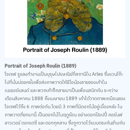
Portrait of Joseph Roulin (1889)
โจเซฟ รูแลงทำงานเป็นบุรุษไปรษณีย์ที่สถานีใน Arles ซึ่งแวนโก๊ะ
ไปที่นั่นบ่อยครั้งเพื่อส่งภาพวาดให้ธีโอน้องชายของเค้าใน
เนเธอร์แลนด์ และพวกเค้าก็กลายมาเป็นเพื่อนสนิทกัน ระหว่าง
เดือนสิงหาคม 1888 ถึงเมษายน 1889 เค้าได้วาดภาพเหมือนของ
โจเซฟไว้ถึง 6 ภาพต่อกัน โดยมี 3 ภาพที่มีดอกไม้อยู่เบื้องหลัง ใน
ภาพวาดที่ยกมานี้ เป็นดอกไม้ในฤดูร้อน อย่างดอกป๊อปปี้ คอร์นฟ
ลาวเวอร์ ดอกเดซี่ และดอกกุหลาบ ซึ่งถูกวาดไว้แบบตรงกันข้ามกับ
การวาดใบหน้าของโจเซฟและเคราที่เป็นลอน แวนโก๊ะลงสีด้วยการ