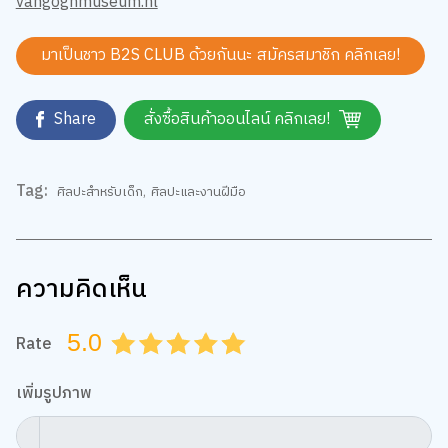
มาเป็นชาว B2S CLUB ด้วยกันนะ สมัครสมาชิก
คลิกเลย!
Share
สั่งซื้อสินค้าออนไลน์ คลิกเลย!
Tag:
ศิลปะสำหรับเด็ก
,
ศิลปะและงานฝีมือ
ความคิดเห็น
5.0
Rate
0.5
1.0
1.5
2.0
2.5
3.0
3.5
4.0
4.5
5.0
เพิ่มรูปภาพ
กำหนดไฟล์รูป jpg, png, gif ขนาดไม่เกิน 5 MB เท่านั้น