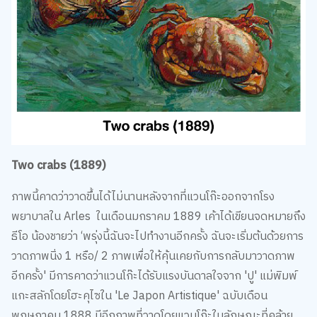
Two crabs (1889)
ภาพนี้คาดว่าวาดขึ้นได้ไม่นานหลังจากที่แวนโก๊ะออกจากโรง
พยาบาลใน Arles ในเดือนมกราคม 1889 เค้าได้เขียนจดหมายถึง
ธีโอ น้องชายว่า ‘พรุ่งนี้ฉันจะไปทำงานอีกครั้ง ฉันจะเริ่มต้นด้วยการ
วาดภาพนิ่ง 1 หรือ/ 2 ภาพเพื่อให้คุ้นเคยกับการกลับมาวาดภาพ
อีกครั้ง' มีการคาดว่าแวนโก๊ะได้รับแรงบันดาลใจจาก 'ปู' แม่พิมพ์
แกะสลักโดยโฮะคุไซใน 'Le Japon Artistique' ฉบับเดือน
พฤษภาคม 1888 มีอีกภาพที่วาดโดยแวนโก๊ะในลักษณะที่คล้าย
กันจัดแสดงอยู่ที่พิพิธภัณฑ์แวนโก๊ะ อัมสเตอร์ดัม โดยเป็นรูปปูถูก