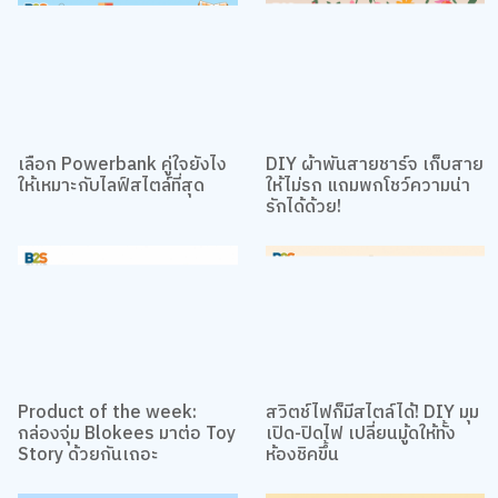
เลือก Powerbank คู่ใจยังไง
DIY ผ้าพันสายชาร์จ เก็บสาย
ให้เหมาะกับไลฟ์สไตล์ที่สุด
ให้ไม่รก แถมพกโชว์ความน่า
รักได้ด้วย!
Product of the week:
สวิตช์ไฟก็มีสไตล์ได้! DIY มุม
กล่องจุ่ม Blokees มาต่อ Toy
เปิด-ปิดไฟ เปลี่ยนมู้ดให้ทั้ง
เว็บไซต์นี้ใช้คุกกี้
Story ด้วยกันเถอะ
ห้องชิคขึ้น
เราใช้คุกกี้เพื่อเพิ่มประสบการณ์ที่ดีในการใช้เว็บไซต์ แสดงเนื้อหาและโฆษณาให้
ตรงกับความสนใจ รวมถึงเพื่อวิเคราะห์การเข้าใช้งานเว็บไซต์และทำความเข้าใจ