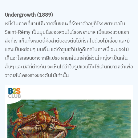
Undergrowth (1889)
หนึ่งในภาพที่แวนโก๊ะวาดขึ้นขณะที่รักษาตัวอยู่ที่โรงพยาบาลใน
Saint-Rémy เป็นมุมนึงของสวนในโรงพยาบาล เมื่อมองแวบแรก
สิ่งที่เราเห็นทั้งหมดนี้คือลำต้นของต้นไม้ที่รกไปด้วยไม้เลื้อย และมี
แสงเป็นหย่อมๆ บนพื้น แต่ถ้าซูมเข้าไปดูดีเทลในภาพนี้ จะมองไม่
เห็นอะไรเลยนอกจากฝีแปรง ลายเส้นเหล่านี้ส่วนใหญ่จะเป็นเส้น
สั้นๆ และมีสีที่ต่างกัน จะเห็นได้ว่าในรูปแวนโก๊ะใช้เส้นที่ยาวกว่าเพื่อ
วาดเส้นโครงร่างของต้นไม้เท่านั้น