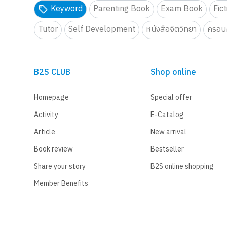
Keyword
Parenting Book
Exam Book
Fic
Tutor
Self Development
หนังสือจิตวิทยา
ครอบค
B2S CLUB
Shop online
Homepage
Special offer
Activity
E-Catalog
Article
New arrival
Book review
Bestseller
Share your story
B2S online shopping
Member Benefits