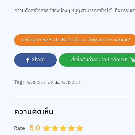
ความคิดสร้างสรรค์ของน้องๆ หนูๆ สามารถสร้างได้.. กิจกรรมยา
มาเป็นชาว B2S CLUB ด้วยกันนะ สมัครสมาชิก
คลิกเลย!
Share
สั่งซื้อสินค้าออนไลน์ คลิกเลย!
Tag:
Art & Craft fo Kids
,
Art & Craft
ความคิดเห็น
5.0
Rate
0.5
1.0
1.5
2.0
2.5
3.0
3.5
4.0
4.5
5.0