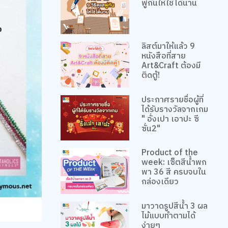
พู่กันให้ใช้ได้นาน
ลิสต์มาให้แล้ว 9
หนังสือที่สาย
Art&Craft ต้องมี
ติดตู้!
ประกาศรายชื่อผู้ที่
ได้รับรางวัลจากเกม
" อั่งเปา เอาปะ ซี
ซั่น2"
Product of the
week: เซ็ตสีน้ำพก
พา 36 สี ครบจบใน
กล่องเดียว
มาวาดรูปสีน้ำ 3 ผล
ไม้แบบทำตามได้
ง่ายๆ