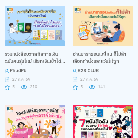
รวมหนังสือบวกสกิลการเงิน
อ่านมาราธอนแค่ไหน ก็ไม่ล้า
ฉบับคนรุ่นใหม่ เรียกเงินเข้าได้
เลือกท่านั่งและแว่นให้ถูก
แบบ “รวยไม่ไหวแล้ววว~”
PhudPb
B2S CLUB
27 ก.ค. 69
27 ก.ค. 69
5
210
5
141