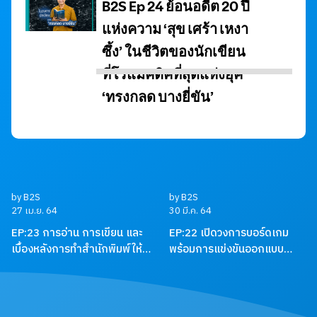
by B2S
by B2S
27 เม.ย. 64
30 มี.ค. 64
EP:23 การอ่าน การเขียน และ
EP:22 เปิดวงการบอร์ดเกม