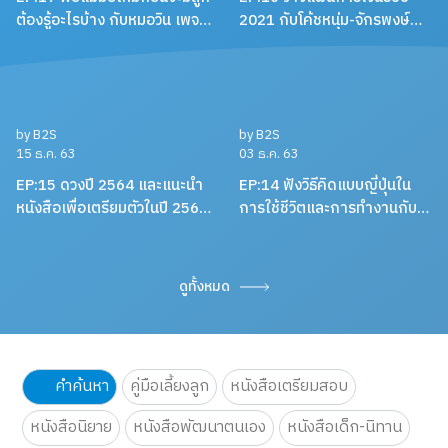
by B2S
by B2S
15 ม.ค. 64
29 ธ.ค. 63
EP:17 พ่อแม่มือใหม่ก่อนจะมีลูก
EP:16 วางแผนการเงินรับปี
ต้องรู้อะไรบ้าง กับหมอวิน เพจ
2021 กับโค้ชหนุ่ม-จักรพงษ์
เลี้ยงลูกตามใจหมอ
เมมพันธุ์
by B2S
by B2S
15 ธ.ค. 63
03 ธ.ค. 63
EP:15 ดวงปี 2564 และแนะนำ
EP:14 ฟังวิธีคิดแบบญี่ปุ่นใน
หนังสือเพื่อเตรียมตัวในปี 2564
การใช้ชีวิตและการทำงานกับ
ของชาวราศีต่างๆ โดยแม่หมอ
เกตุวดี Marumura
พิมพ์ฟ้า
ดูทั้งหมด