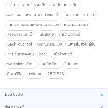
คำค้นหา
คู่มือเลี้ยงลูก
หนังสือเตรียมสอบ
หนังสือนิยาย
หนังสือพัฒนาตนเอง
หนังสือเด็ก-นิทาน
มังงะ
ศิลปะสำหรับเด็ก
ศิลปะและงานฝีมือ
ของเล่นเสริมพัฒนาการสำหรับเด็ก
การเรียนและการติว
เทคนิคการเรียนเพื่อพัฒนาตนเอง
หนังสือจิตวิทยา
ครอบครัวและเด็ก
นิยายวาย
การ์ตูนความรู้
BackToSchool
วรรณกรรมแปล
นิยายสืบสวน-ลี้ลับ
การเงินการลงทุน
ดูดวง
หนังสือขายดี
workshop-ศิลปะ
เทคนิคศิลปะ
โปเกมอน
สีอะคริลิค
บอร์ดเกม
25 ปี B2S