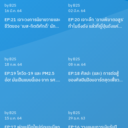
เบื้องหลังการทำสำนักพิมพ์ให้
พร้อมการแข่งขันออกแบบ
อยู่รอด พร้อมหนังสือสือน่าอ่าน
บอร์ดเกม EUREKA ครั้งแรกใน
แนะนำ กับหมอเอ้ว ชัชพล
ประเทศไทยกับ เบน – ปรีชา กัง
พิทักษ์กุล
by B2S
by B2S
16 มี.ค. 64
02 มี.ค. 64
EP:21 เจาะวงการนิยายวายและ
EP:20 เจาะลึก ‘ดาบพิฆาตอสูร’
ชีวิตของ ‘เบส-กิตติศักดิ์’ นัก
ทำไมถึงดัง แล้วที่ญี่ปุ่นดังแค่
ลงทุน นักเขียน และและนัก
ไหน พร้อมคุยเรื่องมังงะ กับนัท
บริหาร
คุง-ณัฐพงศ์ ไชยวานิชย์ผล
by B2S
by B2S
18 ก.พ. 64
08 ก.พ. 64
EP:19 โควิด-19 และ PM2.5
EP:18 ศิลปะ (และ) การต่อสู้
อ้อ! มันเป็นแบบนี้เอง จาก รศ.
ของศิลปินป๊อบอาร์ตสุดเฟี้ยว
ดร. เจษฎา เด่นดวงบริพันธ์
แห่งยุค ‘ต็อด Sahred Toy’