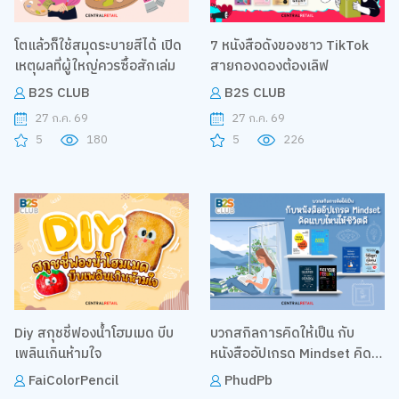
โตแล้วก็ใช้สมุดระบายสีได้ เปิด
7 หนังสือดังของชาว TikTok
เหตุผลที่ผู้ใหญ่ควรซื้อสักเล่ม
สายกองดองต้องเลิฟ
B2S CLUB
B2S CLUB
27 ก.ค. 69
27 ก.ค. 69
5
180
5
226
Diy สกุชชี่ฟองน้ำโฮมเมด บีบ
บวกสกิลการคิดให้เป็น กับ
เพลินเกินห้ามใจ
หนังสืออัปเกรด Mindset คิด
แบบไหนให้ชีวิตดี
FaiColorPencil
PhudPb