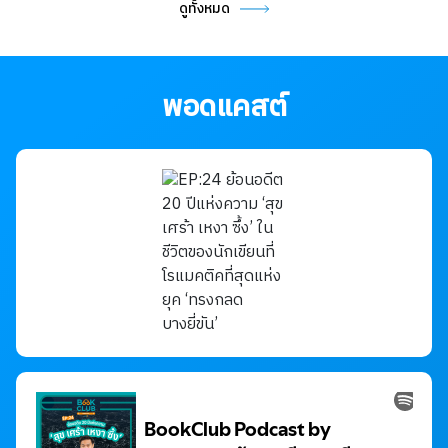
ฮีโร่ ปะทะ ตัวร้าย!
27 เม.ย. 69
5
298
ดูทั้งหมด
พอดแคสต์