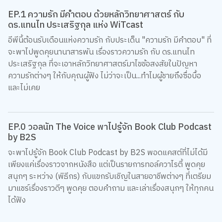
EP.1 ความรัก มีคำตอบ ด้วยหลักวิทยาศาสตร์ กับ
ดร.แทนไท ประเสริฐกุล แห่ง WiTcast
อีพีนี้ต้อนรับเดือนแห่งความรัก กับประเด็น "ความรัก มีคำตอบ" ที่
จะพาไปพูดคุยนานาสารพัน เรื่องราวความรัก กับ ดร.แทนไท
ประเสริฐกุล ที่จะเอาหลักวิทยาศาสตร์มาไขข้อสงสัยในปัญหา
ความรักต่างๆ ให้กับคุณผู้ฟัง ไม่ว่าจะเป็น...ทำไมผู้ชายถึงซื่อบื้อ
และไม่เคย
EP.0 วอลนัท The Voice พาไปรู้จัก Book Club Podcast
by B2S
จะพาไปรู้จัก Book Club Podcast by B2S พอดแคสต์ที่ไม่ได้มี
เพียงแค่เรื่องราวจากหนังสือ แต่เป็นรายการทอล์ควาไรตี้ พูดคุย
สนุกๆ ระหว่าง (พิธีกร) กับแขกรับเชิญในสายอาชีพต่างๆ ที่เตรียม
มาแชร์เรื่องราวดีๆ พูดคุย ตอบคำถาม และเล่าเรื่องสนุกๆ ให้ทุกคน
ได้ฟัง