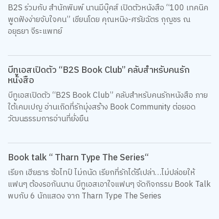
B2S ร่วมกับ สำนักพิมพ์ นานมีบุ๊คส์ เปิดตัวหนังสือ “100 เทคนิค
พูดฟังง่ายจับใจคน” เขียนโดย คุณหนิง-ศรัยฉัตร กุญชร ณ
อยุธยา จีระแพทย์
บีทูเอสเปิดตัว “B2S Book Club” คลับสำหรับคนรัก
หนังสือ
บีทูเอสเปิดตัว “B2S Book Club” คลับสำหรับคนรักหนังสือ ภาย
ใต้เคมเปญ อ่านเถิดที่รักมุ่งสร้าง Book Community ต่อยอด
วัฒนธรรมการอ่านที่ยั่งยืน
Book talk “ Tharn Type The Series“
เรียก เฮียธาร ซ้อไทป์ ไม่ถนัด เรียกที่รักได้รึเปล่า…ไม่ปล่อยให้
แฟนๆ ต้องรอกันนาน บีทูเอสเอาใจแฟนๆ จัดกิจกรรม Book Talk
พบกับ 6 นักแสดง จาก Tharn Type The Series