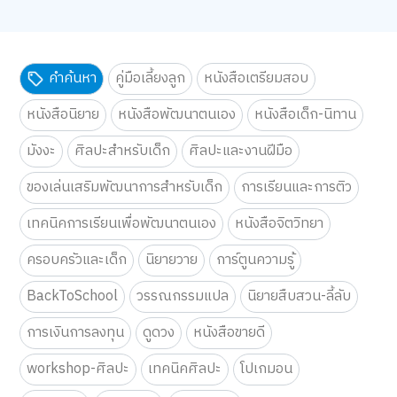
คำค้นหา
คู่มือเลี้ยงลูก
หนังสือเตรียมสอบ
หนังสือนิยาย
หนังสือพัฒนาตนเอง
หนังสือเด็ก-นิทาน
มังงะ
ศิลปะสำหรับเด็ก
ศิลปะและงานฝีมือ
ของเล่นเสริมพัฒนาการสำหรับเด็ก
การเรียนและการติว
เทคนิคการเรียนเพื่อพัฒนาตนเอง
หนังสือจิตวิทยา
ครอบครัวและเด็ก
นิยายวาย
การ์ตูนความรู้
BackToSchool
วรรณกรรมแปล
นิยายสืบสวน-ลี้ลับ
การเงินการลงทุน
ดูดวง
หนังสือขายดี
workshop-ศิลปะ
เทคนิคศิลปะ
โปเกมอน