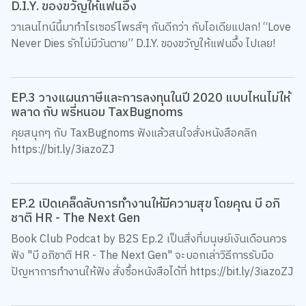
D.I.Y. ของขวัญให้แฟนอึ้ง
วาเลนไทน์นี้มาทำไรเซอร์ไพรส์ๆ กันดีกว่า กับไอเดียแปลก! “Love
Never Dies รักไม่มีวันตาย” D.I.Y. ของขวัญให้แฟนอึ้ง ไปเลย!
EP.3 วางแผนภาษีและการลงทุนในปี 2020 แบบไหนไม่ให้
พลาด กับ พรี่หนอม TaxBugnoms
คุยสนุกๆ กับ TaxBugnoms ฟังแล้วสนใจสั่งหนังสือคลิก
https://bit.ly/3iazoZJ
EP.2 เปิดเคล็ดลับการทำงานให้มีความสุข โดยคุณ บี อภิ
ชาติ HR - The Next Gen
Book Club Podcat by B2S Ep.2 เป็นสิ่งที่มนุษย์เงินเดือนควร
ฟัง "บี อภิชาติ HR - The Next Gen" จะบอกเล่าวิธีการรับมือ
ปัญหาการทำงานให้ฟัง สั่งซื้อหนังสือได้ที่ https://bit.ly/3iazoZJ