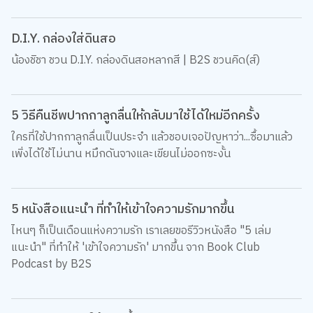
D.I.Y. กล่องใส่ดินสอ
น้องชิชา ชวน D.I.Y. กล่องดินสอหลากสี | B2S ชวนคิด(ส์)
5 วิธีคืนชีพปากกาลูกลื่นให้กลับมาใช้ได้ใหม่อีกครั้ง
ใครที่ใช้ปากกาลูกลื่นเป็นประจำ แล้วชอบเจอปัญหาว่า...ซื้อมาแล้ว
เพิ่งได้ใช้ไม่นาน หมึกดันจางและเขียนไม่ออกซะงั้น
5 หนังสือแนะนำ ที่ทำให้เข้าใจความรักมากขึ้น
ไหนๆ ก็เป็นเดือนแห่งความรัก เราเลยขอรีวิวหนังสือ "5 เล่ม
แนะนำ" ที่ทำให้ 'เข้าใจความรัก' มากขึ้น จาก Book Club
Podcast by B2S