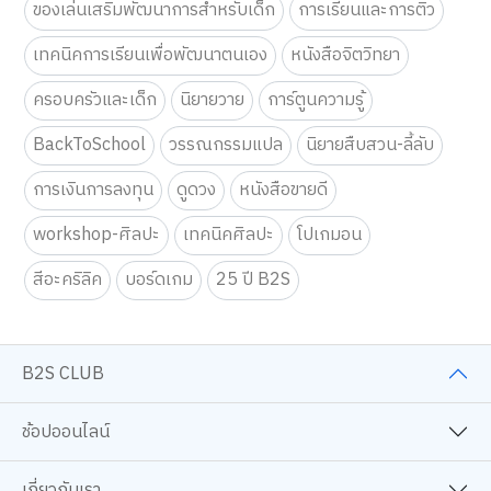
ของเล่นเสริมพัฒนาการสำหรับเด็ก
การเรียนและการติว
เทคนิคการเรียนเพื่อพัฒนาตนเอง
หนังสือจิตวิทยา
ครอบครัวและเด็ก
นิยายวาย
การ์ตูนความรู้
BackToSchool
วรรณกรรมแปล
นิยายสืบสวน-ลี้ลับ
การเงินการลงทุน
ดูดวง
หนังสือขายดี
workshop-ศิลปะ
เทคนิคศิลปะ
โปเกมอน
สีอะคริลิค
บอร์ดเกม
25 ปี B2S
B2S CLUB
ช้อปออนไลน์
เกี่ยวกับเรา