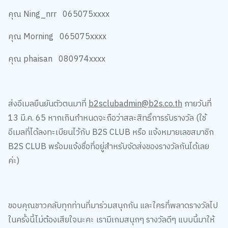
คุณ Ning_nrr 065075xxxx
คุณ Morning 065075xxxx
คุณ phaisan 080974xxxx
ส่งอีเมลยืนยันตัวตนมาที่
b2sclubadmin@b2s.co.th
ภายวันที่
13 มี.ค. 65 หากเกินกำหนดจะถือว่าสละสิทธิ์การรับรางวัล (ใช้
อีเมลที่ได้ลงทะเบียนไว้กับ B2S CLUB หรือ แจ้งหมายเลขสมาชิก
B2S CLUB พร้อมแจ้งชื่อที่อยู่สำหรับจัดส่งของรางวัลกันได้เลย
ค่ะ)
ขอบคุณชาวคลับทุกท่านที่มาร่วมสนุกกัน และใครที่พลาดรางวัลไป
ในครั้งนี้ไม่ต้องเสียใจนะคะ เรามีเกมสนุกๆ รางวัลดีๆ แบบนี้มาให้