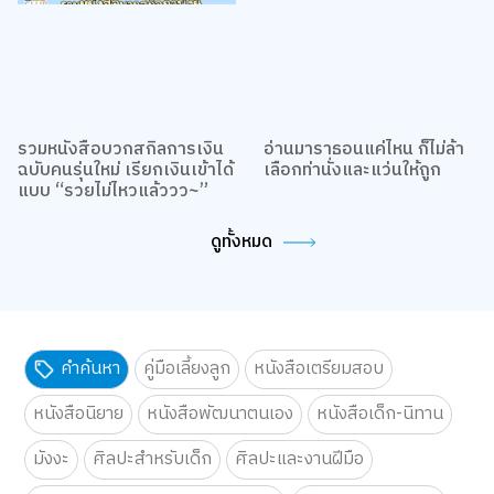
รวมหนังสือบวกสกิลการเงิน
อ่านมาราธอนแค่ไหน ก็ไม่ล้า
ฉบับคนรุ่นใหม่ เรียกเงินเข้าได้
เลือกท่านั่งและแว่นให้ถูก
แบบ “รวยไม่ไหวแล้ววว~”
ดูทั้งหมด
คำค้นหา
คู่มือเลี้ยงลูก
หนังสือเตรียมสอบ
หนังสือนิยาย
หนังสือพัฒนาตนเอง
หนังสือเด็ก-นิทาน
มังงะ
ศิลปะสำหรับเด็ก
ศิลปะและงานฝีมือ