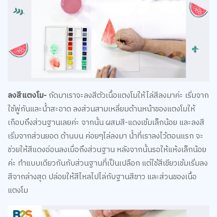
ลงสีแตงโม-
ถัดมาเราจะลงสีตัวเนื้อแตงโมให้ไล่สีลงมาค่ะ เริ่มจาก
ใช้พู่กันและน้ำสะอาด ลงส่วนสามเหลี่ยมด้านหน้าของแตงโมให้
เกือบถึงส่วนฐานเลยค่ะ จากนั้น ผสมสี-แดงเข้มเล็กน้อย และลงสี
เริ่มจากส่วนยอด ด้านบน ค่อยๆไล่ลงมา น้ำที่เราลงไว้ตอนแรก จะ
ช่วยให้สีแดงอ่อนลงเมื่อถึงส่วนฐาน หลังจากนั้นรอให้แห้งเล็กน้อย
ค่ะ ทำแบบเดียวกันกับส่วนฐานที่เป็นเปลือก แต่ใช้สีเขียวเข้มเริ่มลง
สีจากล่างสุด ปล่อยให้สีไหลไปไล่กับฐานสีขาว และส่วนของเนื้อ
แตงโม