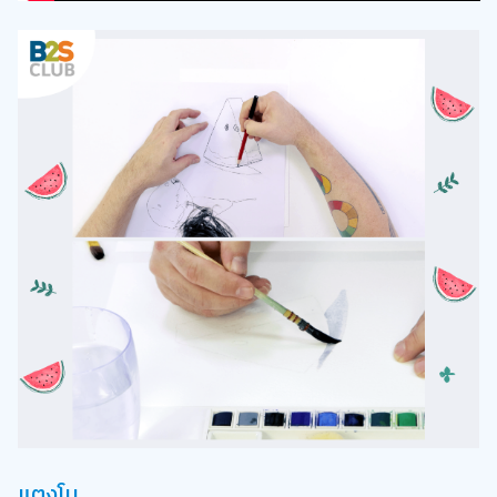
แตงโม