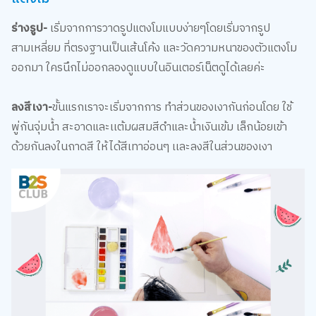
ร่างรูป-
เริ่มจากการวาดรูปแตงโมแบบง่ายๆโดยเริ่มจากรูป
สามเหลี่ยม ที่ตรงฐานเป็นเส้นโค้ง และวัดความหนาของตัวแตงโม
ออกมา ใครนึกไม่ออกลองดูแบบในอินเตอร์เน็ตดูได้เลยค่ะ
ลงสีเงา-
ขั้นแรกเราจะเริ่มจากการ ทำส่วนของเงากันก่อนโดย ใช้
พู่กันจุ่มน้ำ สะอาดและเเต้มผสมสีดำและน้ำเงินเข้ม เล็กน้อยเข้า
ด้วยกันลงในถาดสี​ ให้ได้สีเทาอ่อนๆ​ เเละลงสีในส่วนของเงา