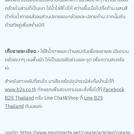
ผสมสีน้ำเงินเข้มโดยใช้สีน้ำเงินและสีดำ แล้วลงบางๆ ที่ด้านข้างของ
กล้วยในส่วนที่เป็นเงา ใช้น้ำไล่สีไปให้ สว่างขึ้นเมื่อไปถึงก้าน ผสมสี
ดำกับน้ำตาลแล้วลงส่วนปลายของกล้วยและปลายก้าน จากนั้นซับ
ด้วยทิชชู่เพื่อสร้างมิติ
เก็บรายละเอียด -
ใช้สีน้ำตาลและดำผสมกันเพื่อลงรายละเอียดบน
กล้วยเบาๆ บนพื้นผิว ให้เป็นรอยขีดข่วนและจุด เพื่อความสมจริง
ค่ะ
สำหรับชาวคลับที่สนใจ มาเลือกช้อปอุปกรณ์ส่งถึงบ้านได้ที่
www.b2s.co.th
ทักแชทเพื่อสอบถามและสั่งซื้อได้ที่
Facebook
B2S Thailand
หรือ Line Chat&Shop ที่
Line B2S
Thailand
กันเลยค่ะ
เครดิต:
https://www.montmarte.net/create/articles/create-