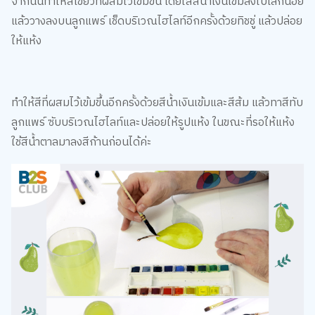
จากนั้นทำให้สีเขียวที่ผสมไว้เข้มขึ้น โดยใส่สีน้ำเงินเข้มลงไปเล็กน้อย
แล้ววางลงบนลูกแพร์ เช็ดบริเวณไฮไลท์อีกครั้งด้วยทิชชู่ แล้วปล่อย
ให้แห้ง
ทำให้สีที่ผสมไว้เข้มขึ้นอีกครั้งด้วยสีน้ำเงินเข้มและสีส้ม แล้วทาสีทับ
ลูกแพร์ ซับบริเวณไฮไลท์และปล่อยให้รูปแห้ง ในขณะที่รอให้แห้ง
ใช้สีน้ำตาลมาลงสีก้านก่อนได้ค่ะ