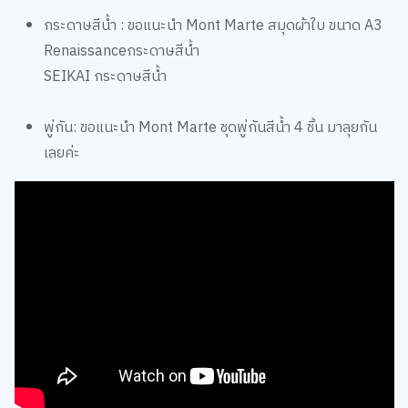
กระดาษสีน้ำ : ขอแนะนำ
Mont Marte สมุดผ้าใบ ขนาด A3
Renaissanceกระดาษสีน้ำ
SEIKAI กระดาษสีน้ำ
พู่กัน: ขอแนะนำ
Mont Marte ชุดพู่กันสีน้ำ 4 ชิ้น
มาลุยกัน
เลยค่ะ