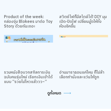
Product of the week:
สวิตช์ไฟก็มีสไตล์ได้! DIY มุม
กล่องจุ่ม Blokees มาต่อ Toy
เปิด-ปิดไฟ เปลี่ยนมู้ดให้ทั้ง
Story ด้วยกันเถอะ
ห้องชิคขึ้น
รวมหนังสือบวกสกิลการเงิน
อ่านมาราธอนแค่ไหน ก็ไม่ล้า
ฉบับคนรุ่นใหม่ เรียกเงินเข้าได้
เลือกท่านั่งและแว่นให้ถูก
แบบ “รวยไม่ไหวแล้ววว~”
ดูทั้งหมด