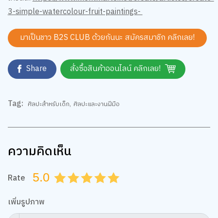
3-simple-watercolour-fruit-paintings-
มาเป็นชาว B2S CLUB ด้วยกันนะ สมัครสมาชิก
คลิกเลย!
Share
สั่งซื้อสินค้าออนไลน์ คลิกเลย!
Tag:
ศิลปะสำหรับเด็ก
,
ศิลปะและงานฝีมือ
ความคิดเห็น
5.0
Rate
0.5
1.0
1.5
2.0
2.5
3.0
3.5
4.0
4.5
5.0
เพิ่มรูปภาพ