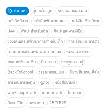
คำค้นหา
คู่มือเลี้ยงลูก
หนังสือเตรียมสอบ
หนังสือนิยาย
หนังสือพัฒนาตนเอง
หนังสือเด็ก-นิทาน
มังงะ
ศิลปะสำหรับเด็ก
ศิลปะและงานฝีมือ
ของเล่นเสริมพัฒนาการสำหรับเด็ก
การเรียนและการติว
เทคนิคการเรียนเพื่อพัฒนาตนเอง
หนังสือจิตวิทยา
ครอบครัวและเด็ก
นิยายวาย
การ์ตูนความรู้
BackToSchool
วรรณกรรมแปล
นิยายสืบสวน-ลี้ลับ
การเงินการลงทุน
ดูดวง
หนังสือขายดี
workshop-ศิลปะ
เทคนิคศิลปะ
โปเกมอน
สีอะคริลิค
บอร์ดเกม
25 ปี B2S