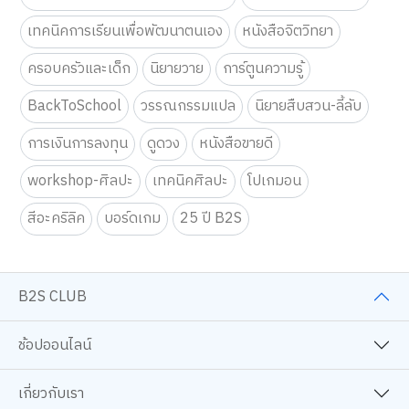
เทคนิคการเรียนเพื่อพัฒนาตนเอง
หนังสือจิตวิทยา
ครอบครัวและเด็ก
นิยายวาย
การ์ตูนความรู้
BackToSchool
วรรณกรรมแปล
นิยายสืบสวน-ลี้ลับ
การเงินการลงทุน
ดูดวง
หนังสือขายดี
workshop-ศิลปะ
เทคนิคศิลปะ
โปเกมอน
สีอะคริลิค
บอร์ดเกม
25 ปี B2S
B2S CLUB
ช้อปออนไลน์
เกี่ยวกับเรา