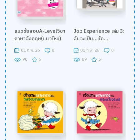
แนวข้อสอบA-Levelวิชา
Job Experience เล่ม 3:
ภาษาอังกฤษ(แนวใหม่)
ฉันจะเป็น…นัก
วิทยาศาสตร์
01 ก.พ. 26
0
01 ก.พ. 26
0
90
5
89
5