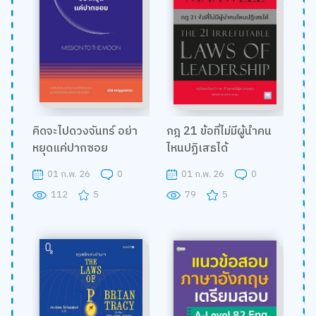
คิดจะไปดวงจันทร์ อย่า
กฎ 21 ข้อที่ไม่มีผู้นำคน
หยุดแค่ปากซอย
ไหนปฏิเสธได้
01 ก.พ. 26
0
01 ก.พ. 26
0
112
5
79
5