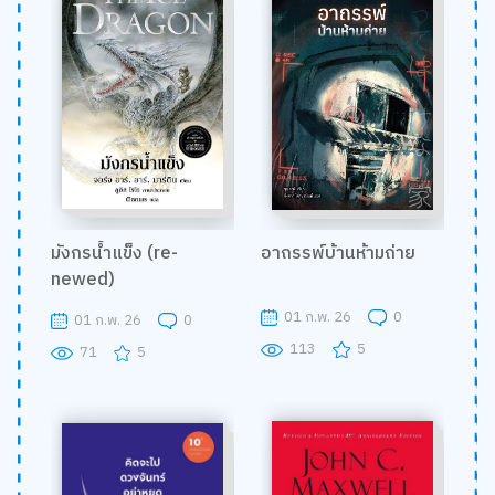
มังกรน้ำแข็ง (re-
อาถรรพ์บ้านห้ามถ่าย
newed)
01 ก.พ. 26
0
01 ก.พ. 26
0
113
5
71
5