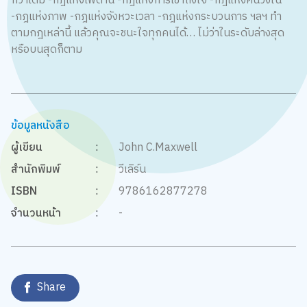
กว่าเดิม -กฎแห่งเพดาน -กฎแห่งการเข้าถึงใจ -กฎแห่งคนวงใน
-กฎแห่งภาพ -กฎแห่งจังหวะเวลา -กฎแห่งกระบวนการ ฯลฯ ทำ
ตามกฎเหล่านี้ แล้วคุณจะชนะใจทุกคนได้… ไม่ว่าในระดับล่างสุด
หรือบนสุดก็ตาม
ข้อมูลหนังสือ
ผู้เขียน
:
John C.Maxwell
สำนักพิมพ์
:
วีเลิร์น
ISBN
:
9786162877278
จำนวนหน้า
:
-
Share