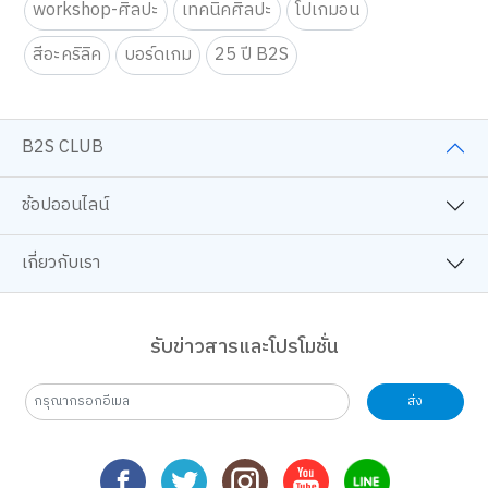
workshop-ศิลปะ
เทคนิคศิลปะ
โปเกมอน
สีอะคริลิค
บอร์ดเกม
25 ปี B2S
B2S CLUB
ช้อปออนไลน์
เกี่ยวกับเรา
รับข่าวสารและโปรโมชั่น
ส่ง