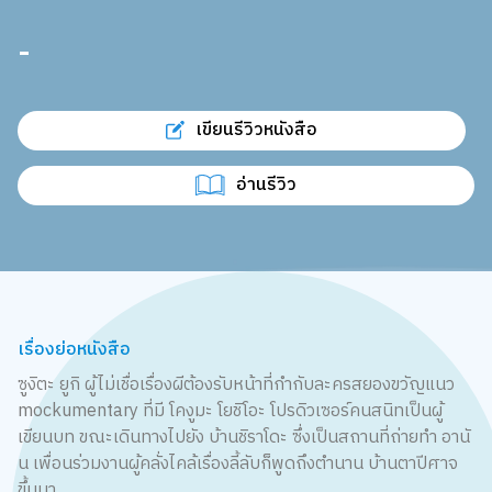
-
เขียนรีวิวหนังสือ
อ่านรีวิว
เรื่องย่อหนังสือ
ซูงิตะ ยูกิ ผู้ไม่เชื่อเรื่องผีต้องรับหน้าที่กำกับละครสยองขวัญแนว
mockumentary ที่มี โคงูมะ โยชิโอะ โปรดิวเซอร์คนสนิทเป็นผู้
เขียนบท ขณะเดินทางไปยัง บ้านชิราโดะ ซึ่งเป็นสถานที่ถ่ายทำ อานั
น เพื่อนร่วมงานผู้คลั่งไคล้เรื่องลี้ลับก็พูดถึงตำนาน บ้านตาปีศาจ
ขึ้นมา