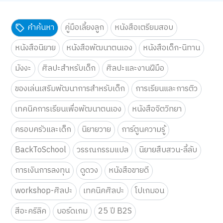
คำค้นหา
คู่มือเลี้ยงลูก
หนังสือเตรียมสอบ
หนังสือนิยาย
หนังสือพัฒนาตนเอง
หนังสือเด็ก-นิทาน
มังงะ
ศิลปะสำหรับเด็ก
ศิลปะและงานฝีมือ
ของเล่นเสริมพัฒนาการสำหรับเด็ก
การเรียนและการติว
เทคนิคการเรียนเพื่อพัฒนาตนเอง
หนังสือจิตวิทยา
ครอบครัวและเด็ก
นิยายวาย
การ์ตูนความรู้
BackToSchool
วรรณกรรมแปล
นิยายสืบสวน-ลี้ลับ
การเงินการลงทุน
ดูดวง
หนังสือขายดี
workshop-ศิลปะ
เทคนิคศิลปะ
โปเกมอน
สีอะคริลิค
บอร์ดเกม
25 ปี B2S