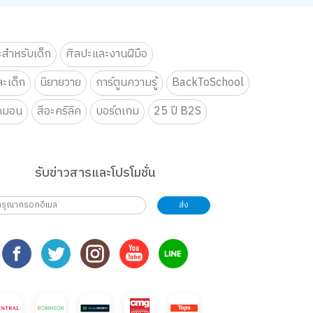
ะสำหรับเด็ก
ศิลปะและงานฝีมือ
ะเด็ก
นิยายวาย
การ์ตูนความรู้
BackToSchool
กมอน
สีอะคริลิค
บอร์ดเกม
25 ปี B2S
รับข่าวสารและโปรโมชั่น
ส่ง