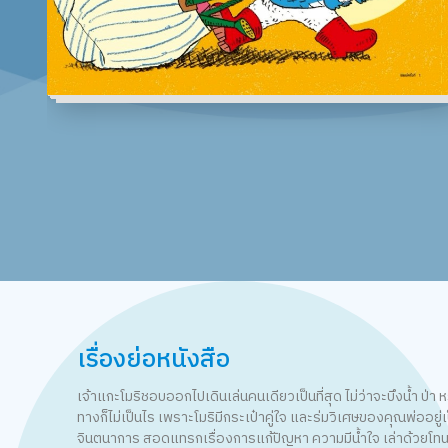
เรื่องย่อหนังสือ
เจ้าแกะโมริชอบออกไปเดินเล่นคนเดียวเป็นที่สุด ไม่ว่าจะบึงนํ้า ป
ทางก็ไม่เป็นไร เพราะโมริมีกระเป๋าคู่ใจ และร่มวิเศษของคุณพ่ออยู
จินตนาการ สอดแทรกเรื่องการแก้ปัญหา ความมีนํ้าใจ เล่าด้วยโท