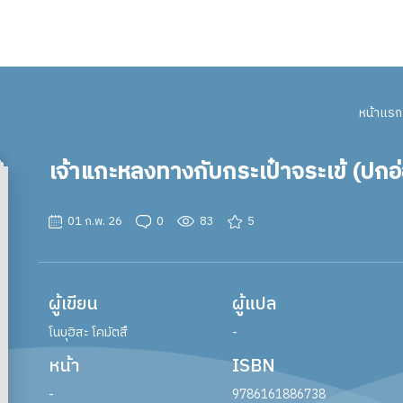
หน้าแรก
เจ้าแกะหลงทางกับกระเป๋าจระเข้ (ปกอ
01 ก.พ. 26
0
83
5
ผู้เขียน
ผู้แปล
โนบุฮิสะ โคมัตสึ
-
หน้า
ISBN
-
9786161886738