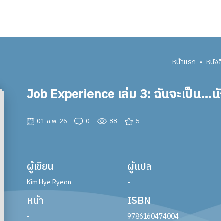
หน้าแรก
หนัง
•
Job Experience เล่ม 3: ฉันจะเป็น…น
01 ก.พ. 26
0
88
5
ผู้เขียน
ผู้แปล
Kim Hye Ryeon
-
หน้า
ISBN
-
9786160474004