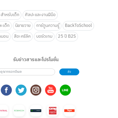
ะสำหรับเด็ก
ศิลปะและงานฝีมือ
ะเด็ก
นิยายวาย
การ์ตูนความรู้
BackToSchool
กมอน
สีอะคริลิค
บอร์ดเกม
25 ปี B2S
รับข่าวสารและโปรโมชั่น
ส่ง