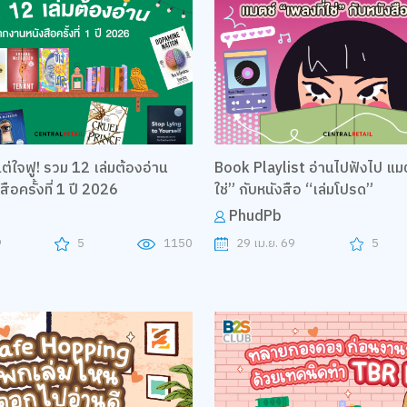
ต่ใจฟู! รวม 12 เล่มต้องอ่าน
Book Playlist อ่านไปฟังไป แมต
อครั้งที่ 1 ปี 2026
ใช่” กับหนังสือ “เล่มโปรด”
PhudPb
9
5
1150
29 เม.ย. 69
5