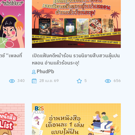
ช์ “เพลงที่
เปิดแฟ้มคดีหน้าร้อน รวมนิยายสืบสวนลุ้นปน
หลอน อ่านแล้วร้อนระอุ!
PhudPb
340
28 เม.ย. 69
5
656