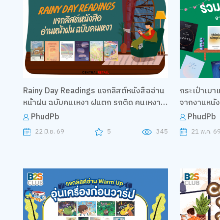
Rainy Day Readings แจกลิสต์หนังสืออ่าน
กระเป๋าเบาแ
หน้าฝน ฉบับคนเหงา ฝนตก รถติด คนเหงา
จากงานหนังสื
เค้าอ่านอะไรกัน
PhudPb
PhudPb
22 มิ.ย. 69
5
345
21 พ.ค. 6