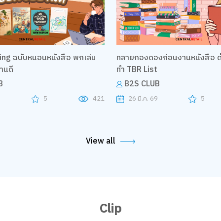
 ฉบับหนอนหนังสือ พกเล่ม
ทลายกองดองก่อนงานหนังสือ ด
านดี
ทำ TBR List
B
B2S CLUB
9
5
421
26 มี.ค. 69
5
View all
Clip