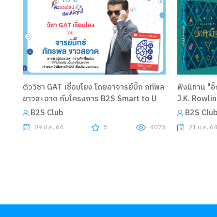
ติววิชา GAT เชื่อมโยง โดยอาจารย์บิ๊ก ภทัพล
ฟังนิทาน "อิ
ขาวสะอาด กับโครงการ B2S Smart to U
J.K. Rowli
B2S Club
B2S Clu
09 มี.ค. 64
5
4073
21 ม.ค. 6