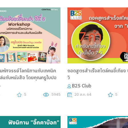
หัศจรรย์โลกนิทานกับเทคนิค
ถอดสูตรสำเร็จสไตล์คนขี้เกียจ จ
ล่นกับหนังสือ โดยคุณครูใบปอ
วิ
b
B2S Club
4
5
5945
20 ส.ค. 64
5