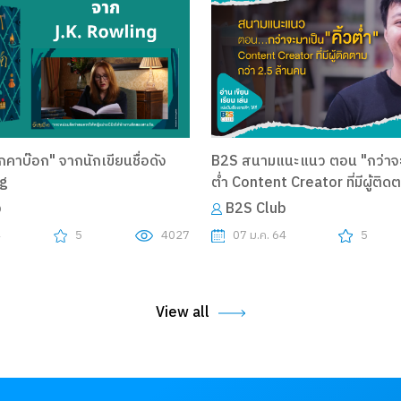
๊กคาบ๊อก" จากนักเขียนชื่อดัง
B2S สนามแนะแนว ตอน "กว่าจะม
ng
ต่ำ Content Creator ที่มีผู้ติด
ล้านคน"
b
B2S Club
4
5
4027
07 ม.ค. 64
5
View all