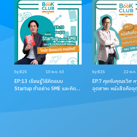
by B2S
10 พ.ย. 63
by B2S
22 พ.ค.
EP:13 เรียนรู้วิธีคิดแบบ
EP.7 คุยกับคุณรวิศ 
Startup ทำอย่าง SME และคิดมี
อุตสาหะ หนังสือคือจุดเ
ระบบแบบมหาชน กับ โทมัส พิช
เยนทร์ หงษ์ภักดี