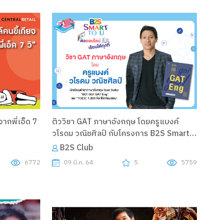
ากพี่เอ็ด 7
ติววิชา GAT ภาษาอังกฤษ โดยครูแบงค์
วโรดม วณิชศิลป์ กับโครงการ B2S Smart
to U
B2S Club
6772
09 มี.ค. 64
5
5759