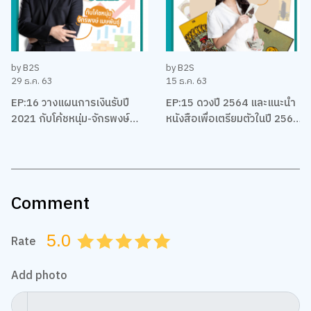
by B2S
by B2S
29 ธ.ค. 63
15 ธ.ค. 63
EP:16 วางแผนการเงินรับปี
EP:15 ดวงปี 2564 และแนะนำ
2021 กับโค้ชหนุ่ม-จักรพงษ์
หนังสือเพื่อเตรียมตัวในปี 2564
เมมพันธุ์
ของชาวราศีต่างๆ โดยแม่หมอ
พิมพ์ฟ้า
Comment
5.0
Rate
0.5
1.0
1.5
2.0
2.5
3.0
3.5
4.0
4.5
5.0
Add photo