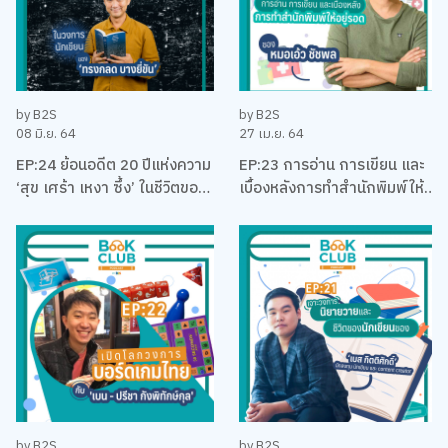
by B2S
by B2S
08 มิ.ย. 64
27 เม.ย. 64
EP:24 ย้อนอดีต 20 ปีแห่งความ
EP:23 การอ่าน การเขียน และ
‘สุข เศร้า เหงา ซึ้ง’ ในชีวิตของ
เบื้องหลังการทำสำนักพิมพ์ให้
นักเขียนที่โรแมคติคที่สุดแห่งยุค
อยู่รอด พร้อมหนังสือสือน่าอ่าน
‘ทรงกลด บางยี่ขัน’
แนะนำ กับหมอเอ้ว ชัชพล
by B2S
by B2S