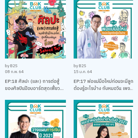
คุง-ณัฐพงศ์ ไชยวานิชย์ผล
by B2S
by B2S
08 ก.พ. 64
15 ม.ค. 64
EP:18 ศิลปะ (และ) การต่อสู้
EP:17 พ่อแม่มือใหม่ก่อนจะมีลูก
ของศิลปินป๊อบอาร์ตสุดเฟี้ยว
ต้องรู้อะไรบ้าง กับหมอวิน เพจ
แห่งยุค ‘ต็อด Sahred Toy’
เลี้ยงลูกตามใจหมอ