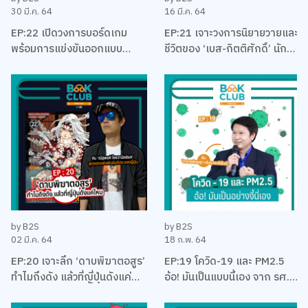
30 มี.ค. 64
16 มี.ค. 64
EP:22 เปิดวงการบอร์ดเกม
EP:21 เจาะวงการนิยายวายและ
พร้อมการแข่งขันออกแบบ
ชีวิตของ ‘เบส-กิตติศักดิ์’ นัก
บอร์ดเกม EUREKA ครั้งแรกใน
ลงทุน นักเขียน และและนัก
ประเทศไทยกับ เบน – ปรีชา กัง
บริหาร
พิทักษ์กุล
by B2S
by B2S
02 มี.ค. 64
18 ก.พ. 64
EP:20 เจาะลึก ‘ดาบพิฆาตอสูร’
EP:19 โควิด-19 และ PM2.5
ทำไมถึงดัง แล้วที่ญี่ปุ่นดังแค่
อ้อ! มันเป็นแบบนี้เอง จาก รศ.
ไหน พร้อมคุยเรื่องมังงะ กับนัท
ดร. เจษฎา เด่นดวงบริพันธ์