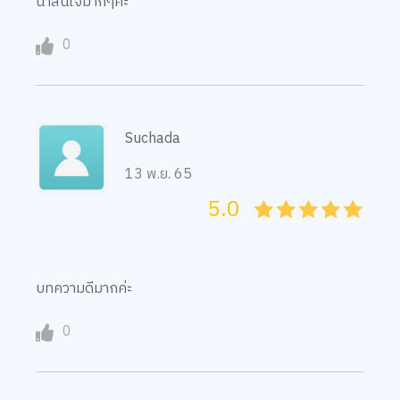
0
Suchada
13 พ.ย. 65
5.0
05
1
15
2
25
3
35
4
45
5
We use cookies
We use cookies to improve your experience and performance on our
website. You can manage your preferences by clicking "Change
Preferences".
Cookie Policy
บทความดีมากค่ะ
Accept All
0
Change Preferences
จี