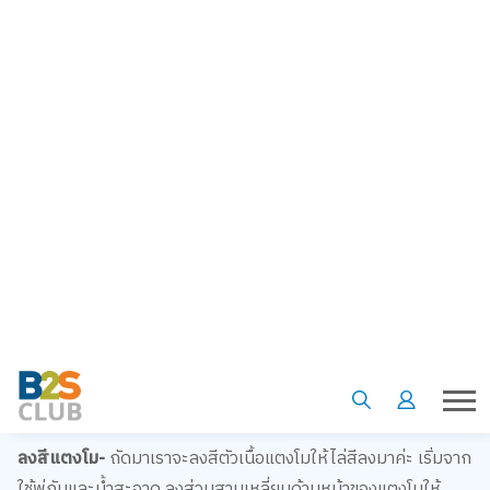
ลงสีแตงโม-
ถัดมาเราจะลงสีตัวเนื้อแตงโมให้ไล่สีลงมาค่ะ เริ่มจาก
ใช้พู่กันและน้ำสะอาด ลงส่วนสามเหลี่ยมด้านหน้าของแตงโมให้
เกือบถึงส่วนฐานเลยค่ะ จากนั้น ผสมสี-แดงเข้มเล็กน้อย และลงสี