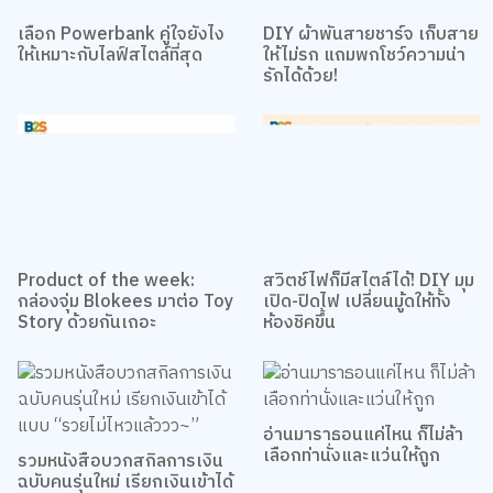
เลือก Powerbank คู่ใจยังไง
DIY ผ้าพันสายชาร์จ เก็บสาย
ให้เหมาะกับไลฟ์สไตล์ที่สุด
ให้ไม่รก แถมพกโชว์ความน่า
รักได้ด้วย!
Product of the week:
สวิตช์ไฟก็มีสไตล์ได้! DIY มุม
กล่องจุ่ม Blokees มาต่อ Toy
เปิด-ปิดไฟ เปลี่ยนมู้ดให้ทั้ง
Story ด้วยกันเถอะ
ห้องชิคขึ้น
รวมหนังสือบวกสกิลการเงิน
อ่านมาราธอนแค่ไหน ก็ไม่ล้า
ฉบับคนรุ่นใหม่ เรียกเงินเข้าได้
เลือกท่านั่งและแว่นให้ถูก
แบบ “รวยไม่ไหวแล้ววว~”
ดูทั้งหมด