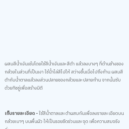
ผสมสีน้ำเงินเข้มโดยใช้สีน้ำเงินและสีดำ แล้วลงบางๆ ที่ด้านข้างของ
กล้วยในส่วนที่เป็นเงา ใช้น้ำไล่สีไปให้ สว่างขึ้นเมื่อไปถึงก้าน ผสมสี
ดำกับน้ำตาลแล้วลงส่วนปลายของกล้วยและปลายก้าน จากนั้นซับ
ด้วยทิชชู่เพื่อสร้างมิติ
เก็บรายละเอียด -
ใช้สีน้ำตาลและดำผสมกันเพื่อลงรายละเอียดบน
กล้วยเบาๆ บนพื้นผิว ให้เป็นรอยขีดข่วนและจุด เพื่อความสมจริง
ค่ะ
สำหรับชาวคลับที่สนใจ มาเลือกช้อปอุปกรณ์ส่งถึงบ้านได้ที่