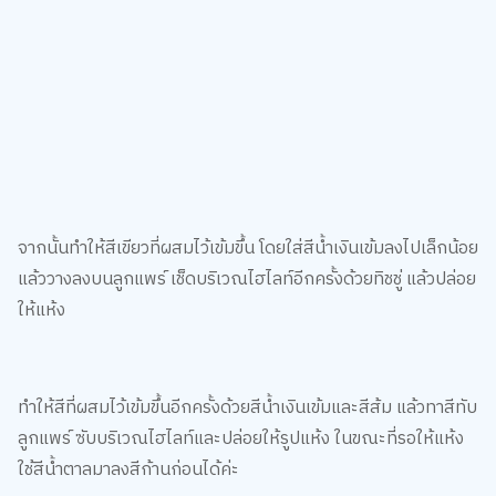
จากนั้นทำให้สีเขียวที่ผสมไว้เข้มขึ้น โดยใส่สีน้ำเงินเข้มลงไปเล็กน้อย
แล้ววางลงบนลูกแพร์ เช็ดบริเวณไฮไลท์อีกครั้งด้วยทิชชู่ แล้วปล่อย
ให้แห้ง
ทำให้สีที่ผสมไว้เข้มขึ้นอีกครั้งด้วยสีน้ำเงินเข้มและสีส้ม แล้วทาสีทับ
ลูกแพร์ ซับบริเวณไฮไลท์และปล่อยให้รูปแห้ง ในขณะที่รอให้แห้ง
ใช้สีน้ำตาลมาลงสีก้านก่อนได้ค่ะ