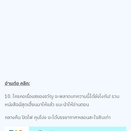
อ่านต่อ คลิก:
10. ใครคอเรื่องสยองขวัญ จะพลาดบทความนี้ได้ยังไงกัน! รวม
หนังสือผีสุดเฮี้ยนมาให้แล้ว แนะนำให้อ่านตอน
กลางคืน ปิดไฟ คุมโปง จะได้บรรยากาศหลอนสะใจสิบเท่า