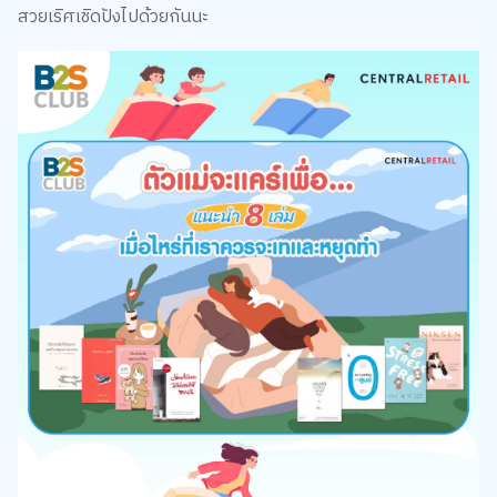
สวยเริศเชิดปังไปด้วยกันนะ