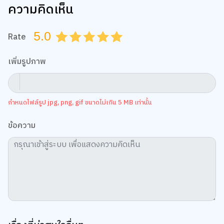
ความคิดเห็น
5.0
Rate
0.5
1.0
1.5
2.0
2.5
3.0
3.5
4.0
4.5
5.0
We use cookies
เพิ่มรูปภาพ
We use cookies to improve your experience and performance on our
website. You can manage your preferences by clicking "Change
Preferences".
Cookie Policy
Accept All
กำหนดไฟล์รูป jpg, png, gif ขนาดไม่เกิน 5 MB เท่านั้น
TOP
ข้อความ
Change Preferences