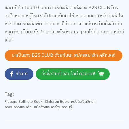
และนี่ก็คือ Top 10 บทความหนังสือตัวตึงของ B2S CLUB ใคร
สนใจหมวดหมู่ไหน รีบไปตามเก็บมาให้ครบเลยนะ จะหนังสือฮีลใจ
หนังสือผี หนังสือพัฒนาตนเอง ก็ล้วนควรค่าแก่การอ่านทั้งสิ้น วัน
หยุดว่างๆ ไม่มีอะไรทำ มารับอะไรดีๆ สนุกๆ กันได้ที่บทความเหล่านี้
เล้ย!
มาเป็นชาว B2S CLUB ด้วยกันนะ สมัครสมาชิก
คลิกเลย!
Share
สั่งซื้อสินค้าออนไลน์ คลิกเลย!
Tag:
Fiction
,
Selfhelp Book
,
Children Book
,
หนังสือจิตวิทยา
,
ครอบครัวและเด็ก
,
หนังสือและการ์ตูนความรู้