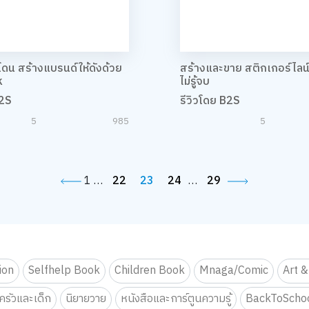
โดน สร้างแบรนด์ให้ดังด้วย
สร้างและขาย สติกเกอร์ไลน
k
ไม่รู้จบ
B2S
รีวิวโดย B2S
5
985
5
1
…
22
23
24
…
29
tion
Selfhelp Book
Children Book
Mnaga/Comic
Art &
รัวและเด็ก
นิยายวาย
หนังสือและการ์ตูนความรู้
BackToScho