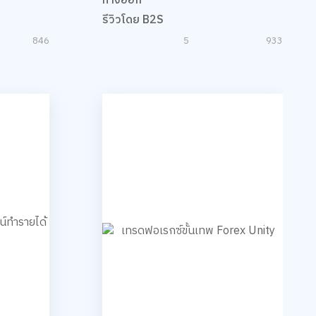
ทางออก
รีวิวโดย B2S
846
5
933