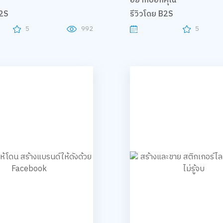
อยากบอกคุณ
B2S
รีวิวโดย B2S
5
992
5