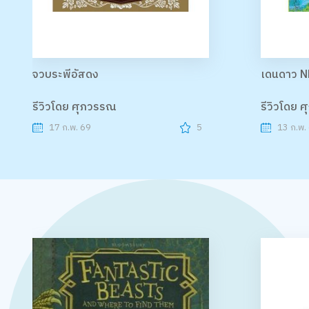
จวบระพีอัสดง
เดนดาว N
รีวิวโดย ศุภวรรณ
รีวิวโดย 
17 ก.พ. 69
5
13 ก.พ.