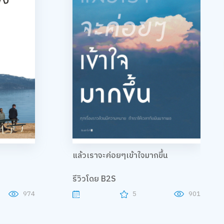
แล้วเราจะค่อยๆเข้าใจมากขึ้น
รีวิวโดย B2S
974
5
901