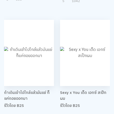
5
1042
ถ้าเดินเข้าไปใกล้แล้วมันแย่ ก็
Sexy x You เด็ด เอกซ์ สเป็ก
แค่ถอยออกมา
ผม
รีวิวโดย B2S
รีวิวโดย B2S