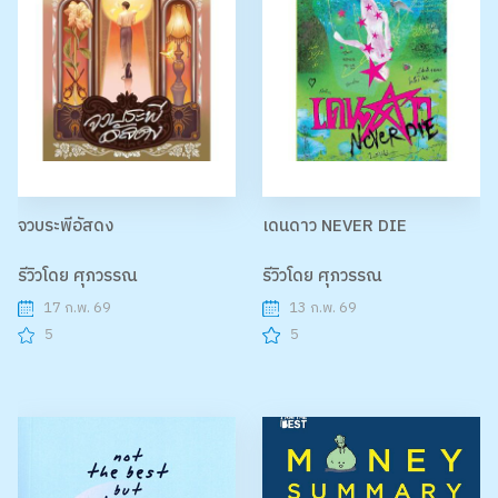
จวบระพีอัสดง
เดนดาว NEVER DIE
รีวิวโดย ศุภวรรณ
รีวิวโดย ศุภวรรณ
17 ก.พ. 69
13 ก.พ. 69
5
5