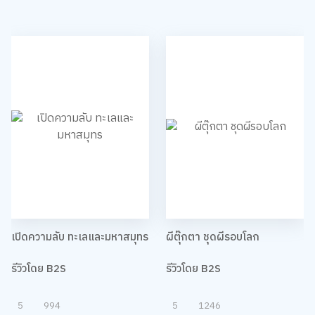
เปิดความลับ ทะเลและมหาสมุทร
ผีตุ๊กตา ชุดผีรอบโลก
รีวิวโดย B2S
รีวิวโดย B2S
5
994
5
1246