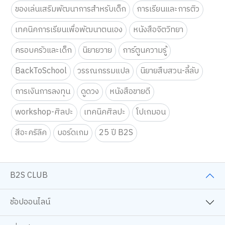
ของเล่นเสริมพัฒนาการสำหรับเด็ก
การเรียนและการติว
เทคนิคการเรียนเพื่อพัฒนาตนเอง
หนังสือจิตวิทยา
ครอบครัวและเด็ก
นิยายวาย
การ์ตูนความรู้
BackToSchool
วรรณกรรมแปล
นิยายสืบสวน-ลี้ลับ
การเงินการลงทุน
ดูดวง
หนังสือขายดี
workshop-ศิลปะ
เทคนิคศิลปะ
โปเกมอน
สีอะคริลิค
บอร์ดเกม
25 ปี B2S
B2S CLUB
ช้อปออนไลน์