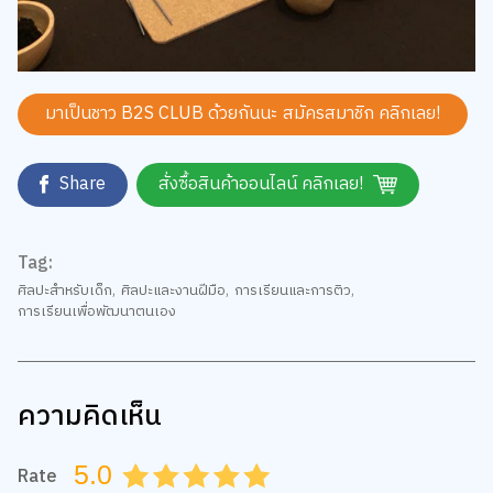
มาเป็นชาว B2S CLUB ด้วยกันนะ สมัครสมาชิก
คลิกเลย!
Share
สั่งซื้อสินค้าออนไลน์ คลิกเลย!
Tag:
ศิลปะสำหรับเด็ก
,
ศิลปะและงานฝีมือ
,
การเรียนและการติว
,
การเรียนเพื่อพัฒนาตนเอง
ความคิดเห็น
5.0
Rate
0.5
1.0
1.5
2.0
2.5
3.0
3.5
4.0
4.5
5.0