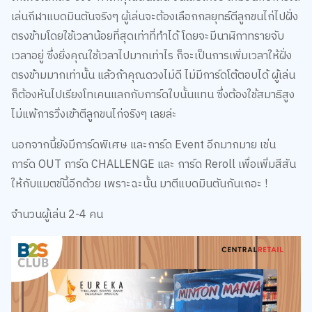
เล่นกีฬาแบดมินตันจริงๆ ผู้เล่นจะต้องเลือกกลยุทธ์ตีลูกขนไก่ไปฝั่ง
ตรงข้ามโดยใช้เวลาน้อยที่สุดเท่าที่ทำได้ โดยจะมีนาฬิกาทรายจับ
เวลาอยู่ ซึ่งยิ่งคุณใช้เวลาไปมากเท่าไร ก็จะเป็นการเพิ่มเวลาให้ฝั่ง
ตรงข้ามมากเท่านั้น แล้วถ้าคุณดวงไม่ดี ไม่มีการ์ดโต้ตอบได้ ผู้เล่น
ก็ต้องหันไปเรียงโทเคนแลกกับการ์ดใบนั้นแทน ซึ่งต้องใช้สมาธิสูง
ไม่แพ้การวิ่งเข้าตีลูกขนไก่จริงๆ เลยล่ะ
นอกจากนี้ยังมีการ์ดพิเศษ และการ์ด Event อีกมากมาย เช่น
การ์ด OUT การ์ด CHALLENGE และ การ์ด Reroll เพื่อเพิ่มสีสัน
ให้กับแมตช์นี้อีกด้วย เพราะฉะนั้น มาตีแบดมินตันกันเถอะ !
จำนวนผู้เล่น 2-4 คน