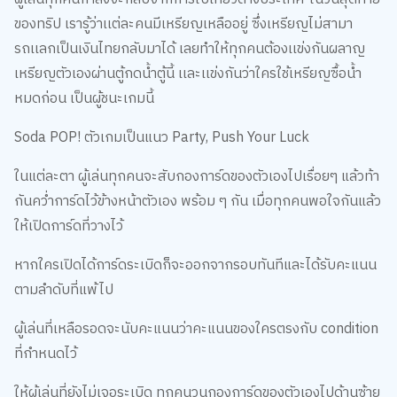
ของทริป เรารู้ว่าเเต่ละคนมีเหรียญเหลืออยู่ ซึ่งเหรียญไม่สามา
รถเเลกเป็นเงินไทยกลับมาได้ เลยทำให้ทุกคนต้องเเข่งกันผลาญ
เหรียญตัวเองผ่านตู้กดน้ำตู้นี้ เเละเเข่งกันว่าใครใช้เหรียญซื้อน้ำ
หมดก่อน เป็นผู้ชนะเกมนี้
Soda POP! ตัวเกมเป็นแนว Party, Push Your Luck
ในแต่ละตา ผู้เล่นทุกคนจะสับกองการ์ดของตัวเองไปเรื่อยๆ แล้วท้า
กันคว่ำการ์ดไว้ข้างหน้าตัวเอง พร้อม ๆ กัน เมื่อทุกคนพอใจกันแล้ว
ให้เปิดการ์ดที่วางไว้
หากใครเปิดได้การ์ดระเบิดก็จะออกจากรอบทันทีและได้รับคะแนน
ตามลำดับที่แพ้ไป
ผู้เล่นที่เหลือรอดจะนับคะแนนว่าคะแนนของใครตรงกับ condition
ที่กำหนดไว้
ให้ผู้เล่นที่ยังไม่เจอระเบิด ทุกคนวนกองการ์ดของตัวเองไปด้านซ้าย