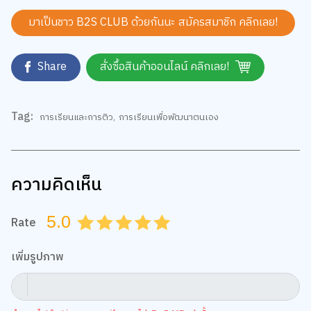
มาเป็นชาว B2S CLUB ด้วยกันนะ สมัครสมาชิก
คลิกเลย!
Share
สั่งซื้อสินค้าออนไลน์ คลิกเลย!
Tag:
การเรียนและการติว
,
การเรียนเพื่อพัฒนาตนเอง
ความคิดเห็น
5.0
Rate
0.5
1.0
1.5
2.0
2.5
3.0
3.5
4.0
4.5
5.0
เพิ่มรูปภาพ