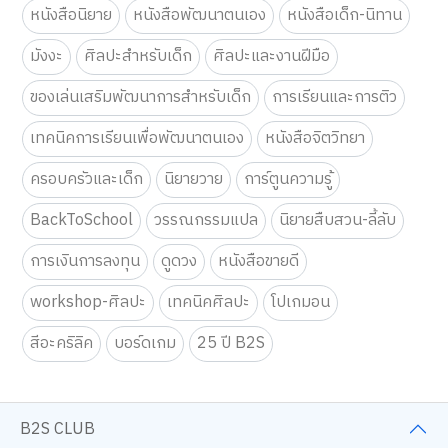
หนังสือนิยาย
หนังสือพัฒนาตนเอง
หนังสือเด็ก-นิทาน
มังงะ
ศิลปะสำหรับเด็ก
ศิลปะและงานฝีมือ
ของเล่นเสริมพัฒนาการสำหรับเด็ก
การเรียนและการติว
เทคนิคการเรียนเพื่อพัฒนาตนเอง
หนังสือจิตวิทยา
ครอบครัวและเด็ก
นิยายวาย
การ์ตูนความรู้
BackToSchool
วรรณกรรมแปล
นิยายสืบสวน-ลี้ลับ
การเงินการลงทุน
ดูดวง
หนังสือขายดี
workshop-ศิลปะ
เทคนิคศิลปะ
โปเกมอน
สีอะคริลิค
บอร์ดเกม
25 ปี B2S
B2S CLUB