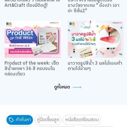
ลิสต์มาให้แล้ว 9 หนังสือที่สาย
ประกาศรายชื่อผู้ที่ได้รับ
Art&Craft ต้องมีติดตู้!
รางวัลจากเกม " อั่งเปา เอา
ปะ ซีซั่น2"
Product of the week: เซ็ต
มาวาดรูปสีน้ำ 3 ผลไม้แบบทำ
สีน้ำพกพา 36 สี ครบจบใน
ตามได้ง่ายๆ
กล่องเดียว
ดูทั้งหมด
คำค้นหา
คู่มือเลี้ยงลูก
หนังสือเตรียมสอบ