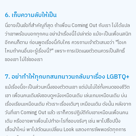
6. เก็บความลับให้เป็น
นี่อาจเป็นข้อที่สำคัญที่สุด ถ้าเพื่อน Coming Out กับเรา ไม่ได้แปล
ว่าเขาพร้อมบอกทุกคน อย่านำเรื่องนี้ไปเล่าต่อ แม้จะเป็นเพื่อนสนิท
อีกคนก็ตาม ก่อนพูดเรื่องนี้กับใคร ควรถามเจ้าตัวเสมอว่า "โอเค
ไหมถ้าคนอื่นจะรู้เรื่องนี้?" เพราะการเปิดเผยตัวตนควรเป็นสิทธิ์
ของเขา ไม่ใช่ของเรา
7. อย่าทำให้ทุกบทสนทนาวนกลับมาเรื่อง LGBTQ+
แม้เรื่องนี้จะเป็นส่วนหนึ่งของตัวตนเขา แต่มันไม่ใช่ทั้งหมดของชีวิต
เขา เพื่อนคนเดิมยังชอบดูหนังเหมือนเดิม เล่นเกมเหมือนเดิม บ่น
เรื่องเรียนเหมือนเดิม หัวเราะเรื่องเดิมๆ เหมือนเดิม ดังนั้น หลังจาก
วันที่เขา Coming Out แล้ว เราก็ควรปฏิบัติกับเขาเหมือนเพื่อนคน
เดิม หรืออาจพาเพื่อนไปทำอะไรที่ชอบจริงๆ เช่น พาไปช็อปปิ้ง
เสื้อผ้าใหม่ พาไปตัดผมเปลี่ยน Look แสดงการซัพพอร์ตทุกการ
ตัดสินใจของเพื่อน