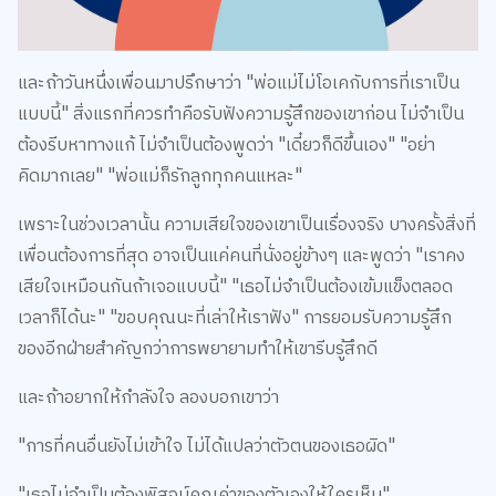
และถ้าวันหนึ่งเพื่อนมาปรึกษาว่า "พ่อแม่ไม่โอเคกับการที่เราเป็น
แบบนี้" สิ่งแรกที่ควรทำคือรับฟังความรู้สึกของเขาก่อน ไม่จำเป็น
ต้องรีบหาทางแก้ ไม่จำเป็นต้องพูดว่า "เดี๋ยวก็ดีขึ้นเอง" "อย่า
คิดมากเลย" "พ่อแม่ก็รักลูกทุกคนแหละ"
เพราะในช่วงเวลานั้น ความเสียใจของเขาเป็นเรื่องจริง บางครั้งสิ่งที่
เพื่อนต้องการที่สุด อาจเป็นแค่คนที่นั่งอยู่ข้างๆ และพูดว่า "เราคง
เสียใจเหมือนกันถ้าเจอแบบนี้" "เธอไม่จำเป็นต้องเข้มแข็งตลอด
เวลาก็ได้นะ" "ขอบคุณนะที่เล่าให้เราฟัง" การยอมรับความรู้สึก
ของอีกฝ่ายสำคัญกว่าการพยายามทำให้เขารีบรู้สึกดี
และถ้าอยากให้กำลังใจ ลองบอกเขาว่า
"การที่คนอื่นยังไม่เข้าใจ ไม่ได้แปลว่าตัวตนของเธอผิด"
"เธอไม่จำเป็นต้องพิสูจน์คุณค่าของตัวเองให้ใครเห็น"