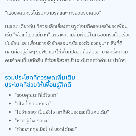
"เธอยังสมควรได้รับความรักและการยอมรับเสมอ"
ในขณะเดียวกัน ก็ควรหลีกเลี่ยงการพูดโจมตีครอบครัวของเพื่อน
เช่น "พ่อแม่เธอแย่มาก" เพราะความสัมพันธ์ในครอบครัวเป็นเรื่อง
ซับซ้อน และเพื่อนอาจยังรักครอบครัวของตัวเองอยู่มาก สิ่งที่ดี
ที่สุดคืออยู่ข้างๆ รับฟัง และให้พื้นที่ปลอดภัยกับเขา บางครั้งการมี
คนสักคนที่ไม่ตัดสิน ก็ช่วยเยียวยาหัวใจได้มากกว่าคำแนะนำใดๆ
รวมประโยคที่ควรพูดเพิ่มเติม
ประโยคที่ช่วยให้เพื่อนรู้สึกดี
"ขอบคุณนะที่ไว้ใจเรา"
"ดีใจที่เธอบอกเรา"
"ไม่ว่าเธอจะเป็นยังไง เราก็ยังมองเธอเป็นคนเดิม"
"เราอยู่ข้างเธอนะ"
"ถ้าอยากคุยเมื่อไหร่ บอกได้เลย"