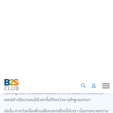
ลองนึกภาพดูว่า วันหนึ่งเพื่อนสนิทของเราเรียกไปคุยสองต่อสอง
แล้วพูดขึ้นมาว่า “มีเรื่องอยากบอก...จริงๆ เราเป็น LGBTQ+ นะ”
วินาทีนั้น หลายคนอาจไม่รู้จะตอบอะไรดี บางคนกลัวพูดผิด บางคน
กลัวทำให้เพื่อนรู้สึกแย่ บางคนพยายามหาคำพูดที่ "ถูกต้องที่สุด"
แต่ความจริงแล้ว สิ่งที่เพื่อนต้องการในตอนนั้น อาจไม่ใช่คำพูดที่
สมบูรณ์แบบ แต่อาจเป็นแค่การได้รับการยอมรับจากคนที่เขาไว้ใจ
เพราะการบอกใครสักคนว่าเราเป็น LGBTQ+ หรือที่เรียกว่า
Coming Out ไม่ใช่เรื่องง่ายเสมอไป หลายคนใช้เวลาหลายเดือน
หลายปี หรือบางคนใช้เวลาทั้งชีวิตกว่าจะกล้าพูดออกมา
ดังนั้น หากวันหนึ่งเพื่อนเลือกบอกเรื่องนี้กับเรา นั่นอาจหมายความ