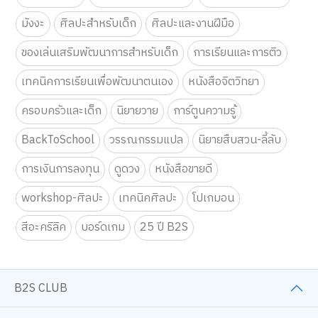
หนังสือนิยาย
หนังสือพัฒนาตนเอง
หนังสือเด็ก-นิทาน
มังงะ
ศิลปะสำหรับเด็ก
ศิลปะและงานฝีมือ
ของเล่นเสริมพัฒนาการสำหรับเด็ก
การเรียนและการติว
เทคนิคการเรียนเพื่อพัฒนาตนเอง
หนังสือจิตวิทยา
ครอบครัวและเด็ก
นิยายวาย
การ์ตูนความรู้
เว็บไซต์นี้ใช้คุกกี้
เราใช้คุกกี้เพื่อเพิ่มประสบการณ์ที่ดีในการใช้เว็บไซต์ แสดงเนื้อหาและโฆษณาให้
BackToSchool
วรรณกรรมแปล
นิยายสืบสวน-ลี้ลับ
ตรงกับความสนใจ รวมถึงเพื่อวิเคราะห์การเข้าใช้งานเว็บไซต์และทำความเข้าใจ
ว่าผู้ใช้งานมาจากที่ใด คุณสามารถเลือกตั้งค่าความยินยอมการใช้คุกกี้ได้ โดย
การเงินการลงทุน
ดูดวง
หนังสือขายดี
คลิก “การตั้งค่าคุกกี้”
นโยบายคุกกี้
ยอมรับทั้งหมด
workshop-ศิลปะ
เทคนิคศิลปะ
โปเกมอน
สีอะคริลิค
บอร์ดเกม
25 ปี B2S
การตั้งค่าคุกกี้
B2S CLUB