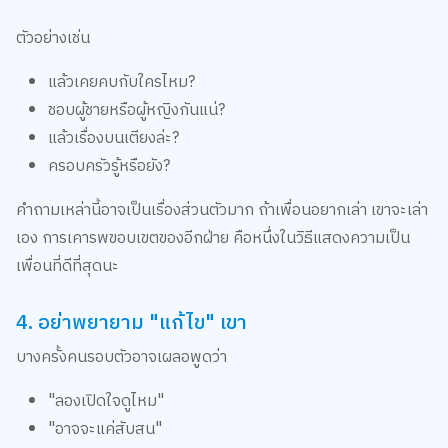
ตัวอย่างเช่น
แล้วเคยคบกับใครไหม?
ชอบผู้ชายหรือผู้หญิงกันแน่?
แล้วเรื่องบนเตียงล่ะ?
ครอบครัวรู้หรือยัง?
คำถามเหล่านี้อาจเป็นเรื่องส่วนตัวมาก ถ้าเพื่อนอยากเล่า เขาจะเล่า
เอง การเคารพขอบเขตของอีกฝ่าย คือหนึ่งในวิธีแสดงความเป็น
เพื่อนที่ดีที่สุดนะ
4. อย่าพยายาม "แก้ไข" เขา
บางครั้งคนรอบตัวอาจเผลอพูดว่า
"ลองเปิดใจดูไหม"
"อาจจะแค่สับสน"