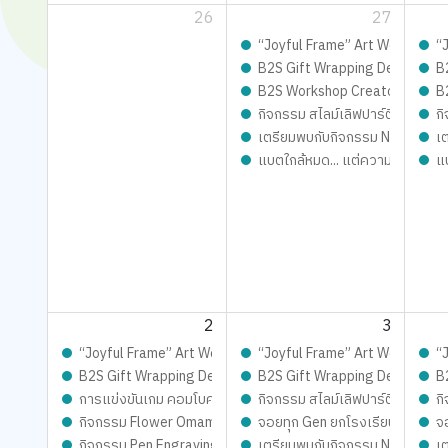
26
27
“Joyful Frame” Art Workshop ดีไ
“
B2S Gift Wrapping Design cont
B
B2S Workshop Creator – เปิดรั
B
กิจกรรม สไลม์เลิฟปาร์ตี้ ปั้นสนุ
กิ
เตรียมพบกับกิจกรรม New Trainer
เ
แบตใกล้หมด... แต่ความสนุกยังชาร
แ
2
3
“Joyful Frame” Art Workshop ดีไซน์เฟรมการ์ด ชิ้นเดียวในโลก เต
“Joyful Frame” Art Workshop ดีไ
“
B2S Gift Wrapping Design contest 2026 LIVE Playful: ส่งม
B2S Gift Wrapping Design cont
B
การแข่งขันเกม คอมโบคนปราสาท SiamBoard Games Cafe ประจ
กิจกรรม สไลม์เลิฟปาร์ตี้ ปั้นสนุ
กิ
กิจกรรม Flower Omamori Craft – ทำเครื่องรางแทนใจ
จอยทุก Gen ยกโรงเรียน
จ
กิจกรรม Pen Engraving – แกะสลักปากกาในแบบคุณ
เตรียมพบกับกิจกรรม New Trainer
เ