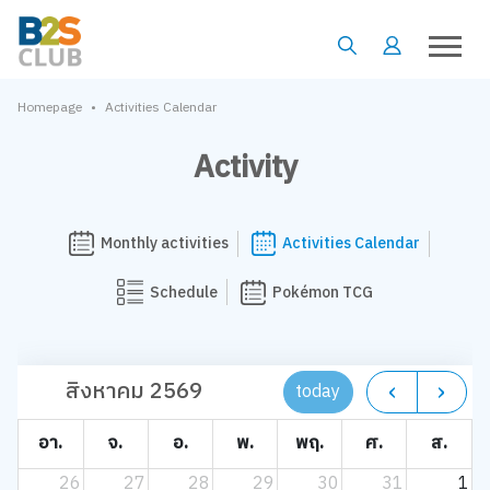
•
Homepage
Activities Calendar
Activity
Monthly activities
Activities Calendar
Schedule
Pokémon TCG
สิงหาคม 2569
today
อา.
จ.
อ.
พ.
พฤ.
ศ.
ส.
26
27
28
29
30
31
1