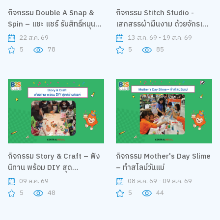
กิจกรรม Double A Snap &
กิจกรรม Stitch Studio -
Spin – แชะ แชร์ รับสิทธิ์หมุนกา
เสกสรรผ้าผืนงาม ด้วยจักรเย็บ
ชาปอง
ผ้าคู่ใจ
22 ส.ค. 69
13 ส.ค. 69 - 19 ส.ค. 69
5
78
5
85
กิจกรรม Story & Craft – ฟัง
กิจกรรม Mother's Day Slime
นิทาน พร้อม DIY สุด
– ทำสไลม์วันแม่
สร้างสรรค์
09 ส.ค. 69
08 ส.ค. 69 - 09 ส.ค. 69
5
48
5
44