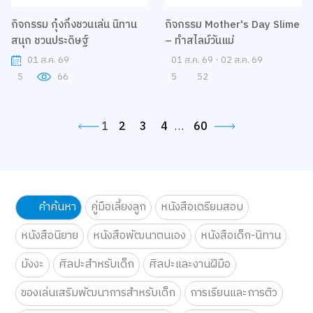
กิจกรรม Mother's Day Slime
– ทำสไลม์วันแม่
01 ส.ค. 69 - 02 ส.ค. 69
5
52
กิจกรรม กุ๋งกิ๋งชวนเล่น นิทาน
สนุก ชวนประดิษฐ์
01 ส.ค. 69
5
66
1
2
3
4
…
60
คำค้นหา
คู่มือเลี้ยงลูก
หนังสือเตรียมสอบ
หนังสือนิยาย
หนังสือพัฒนาตนเอง
หนังสือเด็ก-นิทาน