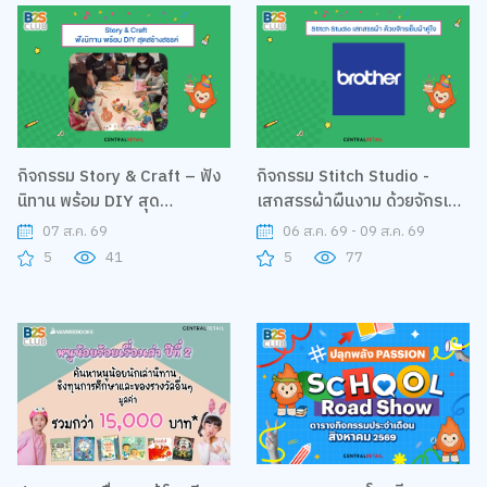
กิจกรรม Story & Craft – ฟัง
กิจกรรม Stitch Studio -
นิทาน พร้อม DIY สุด
เสกสรรผ้าผืนงาม ด้วยจักรเย็บ
สร้างสรรค์
ผ้าคู่ใจ
07 ส.ค. 69
06 ส.ค. 69 - 09 ส.ค. 69
5
41
5
77