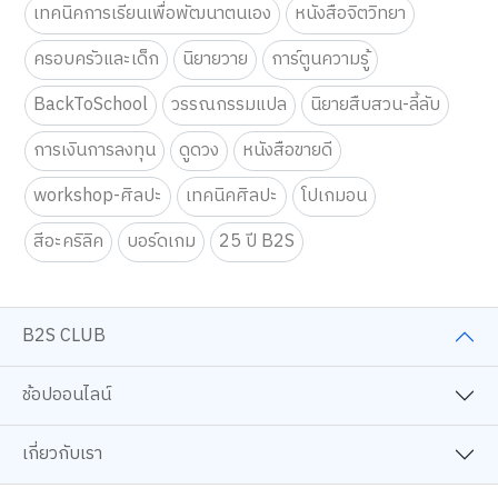
มังงะ
ศิลปะสำหรับเด็ก
ศิลปะและงานฝีมือ
ของเล่นเสริมพัฒนาการสำหรับเด็ก
การเรียนและการติว
เทคนิคการเรียนเพื่อพัฒนาตนเอง
หนังสือจิตวิทยา
ครอบครัวและเด็ก
นิยายวาย
การ์ตูนความรู้
BackToSchool
วรรณกรรมแปล
นิยายสืบสวน-ลี้ลับ
การเงินการลงทุน
ดูดวง
หนังสือขายดี
workshop-ศิลปะ
เทคนิคศิลปะ
โปเกมอน
สีอะคริลิค
บอร์ดเกม
25 ปี B2S
B2S CLUB