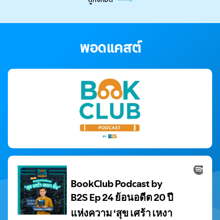
พอดแคสต์