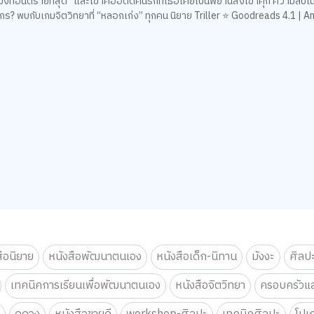
ังที่อันตรายที่สุด” และเขาคืออดีตคนรักที่เธอเคยเป็นพยานส่งเข้าคุก ความลั
ตกร? พบกับเกมจิตวิทยาที่ “หลอกเก่ง” ทุกคน นิยาย Triller ⭐ Goodreads 4.1 | 
สือนิยาย
หนังสือพัฒนาตนเอง
หนังสือเด็ก-นิทาน
มังงะ
ศิลป
เทคนิคการเรียนเพื่อพัฒนาตนเอง
หนังสือจิตวิทยา
ครอบครัวแล