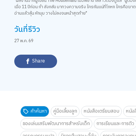
"ผลงานจากผู้เขียน The Housemaid เมื่อพยาบาลสาวต้องดูแล “ผู้ต้องข
เมื่อ 11 ปีก่อน กำ ลังกลับ มาทวงความจริง ใครกันแน่ที่โกหก ใครคือฆา
อ่านแล้วลุ้น หักมุม วางไม่ลงจนหน้าสุดท้าย"
วันที่รีวิว
27 พ.ค. 69
Share
คำค้นหา
คู่มือเลี้ยงลูก
หนังสือเตรียมสอบ
หนัง
ของเล่นเสริมพัฒนาการสำหรับเด็ก
การเรียนและการติว