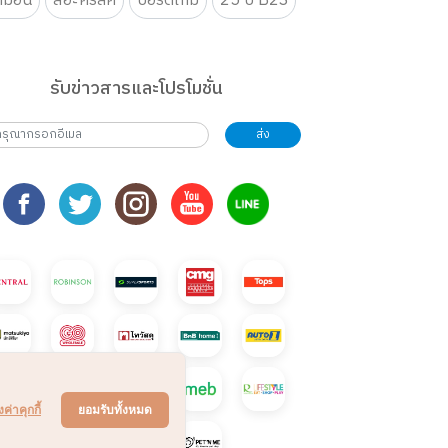
กมอน
สีอะคริลิค
บอร์ดเกม
25 ปี B2S
รับข่าวสารและโปรโมชั่น
ส่ง
งค่าคุกกี้
ยอมรับทั้งหมด