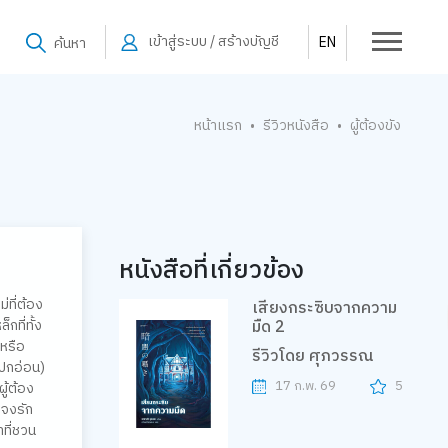
เข้าสู่ระบบ / สร้างบัญชี
EN
ค้นหา
หน้าแรก
รีวิวหนังสือ
ผู้ต้องขัง
•
•
หนังสือที่เกี่ยวข้อง
่ที่ต้อง
เสียงกระซิบจากความ
ที่ทั้ง
มืด 2
กหรือ
รีวิวโดย ศุภวรรณ
(ปกอ่อน)
17 ก.พ. 69
5
ู้ต้อง
มจงรัก
าที่ชวน