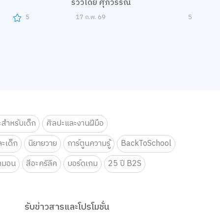
รีวิวโดย ศุภวรรณ
5
17 ก.พ. 69
5
ะสำหรับเด็ก
ศิลปะและงานฝีมือ
ะเด็ก
นิยายวาย
การ์ตูนความรู้
BackToSchool
กมอน
สีอะคริลิค
บอร์ดเกม
25 ปี B2S
รับข่าวสารและโปรโมชั่น