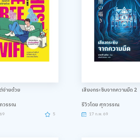
ต่จ่ายด้วย
เสียงกระซิบจากความมืด 2
ศุภวรรณ
รีวิวโดย ศุภวรรณ
 69
5
17 ก.พ. 69