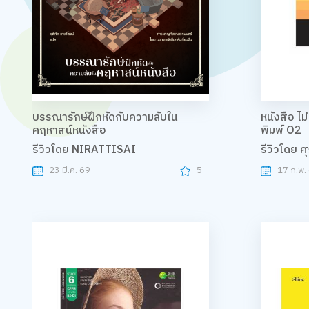
บรรณารักษ์ฝึกหัดกับความลับใน
หนังสือ ไม่
คฤหาสน์หนังสือ
พิมพ์ O2
รีวิวโดย NIRATTISAI
รีวิวโดย 
23 มี.ค. 69
5
17 ก.พ.