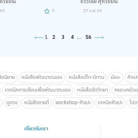
ศุภวรรณ
รีวิวโดย ศุภวรรณ
 69
5
17 ก.พ. 69
1
2
3
4
…
56
สือนิยาย
หนังสือพัฒนาตนเอง
หนังสือเด็ก-นิทาน
มังงะ
ศิลป
เทคนิคการเรียนเพื่อพัฒนาตนเอง
หนังสือจิตวิทยา
ครอบครัวแล
น
ดูดวง
หนังสือขายดี
workshop-ศิลปะ
เทคนิคศิลปะ
โปเ
เกี่ยวกับเรา