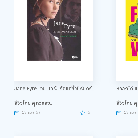
Jane Eyre เจน แอร์...รักแท้ชั่วนิรันดร์
หลอกได้ แ
รีวิวโดย ศุภวรรณ
รีวิวโดย 
17 ก.พ. 69
5
17 ก.พ.