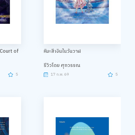
Court of
หิมะสีเงินในวันวาฬ
รีวิวโดย ศุภวรรณ
5
17 ก.พ. 69
5