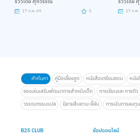
รีวิวโดย ศุภวรรณ
รีวิวโดย 
17 ก.พ. 69
5
17 ก.พ.
คำค้นหา
คู่มือเลี้ยงลูก
หนังสือเตรียมสอบ
หนัง
ของเล่นเสริมพัฒนาการสำหรับเด็ก
การเรียนและการติว
วรรณกรรมแปล
นิยายสืบสวน-ลี้ลับ
การเงินการลงทุ
B2S CLUB
ช้อปออนไลน์