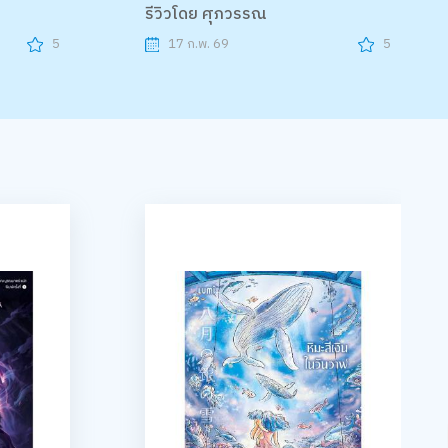
รีวิวโดย ศุภวรรณ
5
17 ก.พ. 69
5