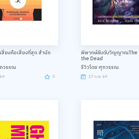
เสี่ยงคือเสี่ยงที่สุด สำนัก
พิพากษ์ลับดับวิญญาณThe 
the Dead
ศุภวรรณ
รีวิวโดย ศุภวรรณ
 69
5
17 ก.พ. 69