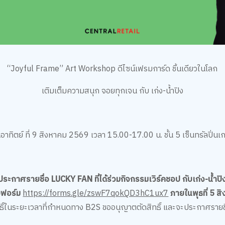
“Joyful Frame” Art Workshop ดีไซน์เฟรมการ์ด ชิ้นเดียวในโลก
เติมเต็มความสนุก จอยทุกเจน กับ เก่ง-น้ำปิง
นอาทิตย์ ที่ 9 สิงหาคม 2569 เวลา 15.00-17.00 น. ชั้น 5 เซ็นทรัลปิ่นเก
ประกาศรายชื่อ LUCKY FAN ที่ได้ร่วมกิจกรรมเวิร์คชอป กับเก่ง-น้ำปิ
บบฟอร์ม
https://forms.gle/zswF7qokQD3hC1ux7
ภายในพุธที่ 5 ส
ทธิ์ในระยะเวลาที่กำหนดทาง B2S ขออนุญาตตัดสิทธิ์ และจะประกาศราย