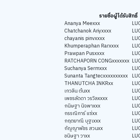
รายชื่อผู้ได้รับสิทธิ์
Ananya Meexxx
LU
Chatchanok Ariyxxxx
LU
chayanis pinvxxxx
LU
Khumperaphan Rarxxxx
LU
Prawpan Pusxxxx
LU
RATCHAPORN CONGxxxxxxx
LU
Suchanya Sermxxx
LU
Sunanta Tangtecxxxxxxxxxx
LU
THANUTCHA INKRxx
LU
เกวลิน ต้นxx
LU
เพชรลัดดา วรวิลxxxx
LU
กนิษฐา นิจพาxxx
LU
กรรณิการ์ แซ่xx
LU
กฤตยาณี บุฐเxxx
LU
กัญญาพัชร สวนxx
LU
ขนิษฐา วาxx
LU