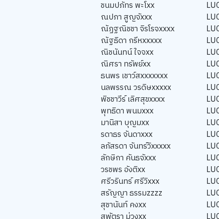
ชนมปภัทร พะโxx
LU
ณปภา สูญจัxxx
LU
ณัฏฐณิชชา จิรโรจxxxx
LU
ณัฐธิดา กรีหxxxxx
LU
ณิชนันทน์ ใจจxx
LU
ณิศรา ทรัพย์xx
LU
ธนพร เชาว์สxxxxxxx
LU
นลพรรณ วรดิษxxxxx
LU
พิชชาวีร์ เลิศสุขxxxx
LU
พุทธิดา พนมxxx
LU
มานิสา บุญมxx
LU
รดาธร จันดาxxx
LU
ลภัสรดา จันทร์วิxxxxx
LU
ลักษิกา คันธจัxxx
LU
วรชพร อังติxx
LU
ศรีวรินทร์ ศรีวิxxx
LU
สรัญญา ธรรมzzzz
LU
สุชานันท์ คงxx
LU
สุพัตรา ม่วงxx
LU