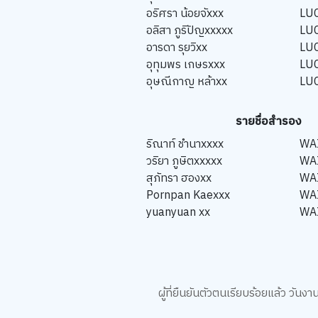
อริศรา น้อยจัxxx
LU
อลิสา ภูริปัญxxxxx
LU
อารดา รุยวิxx
LU
อุทุมพร เกษรxxx
LU
อุษณีกาญ หล้าxx
LU
รายชื่อสำรอง
ริณาท์ ชำนาxxxx
WA
วริยา ภูษิตxxxxx
WA
สุภัทรา ฮองxx
WA
Pornpan Kaexxx
WA
yuanyuan xx
WA
ผู้ที่ยืนยันตัวตนเรียบร้อยแล้ว วั