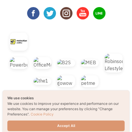
We use cookies
We use cookies to improve your experience and performance on our
website. You can manage your preferences by clicking "Change
Preferences".
Cookie Policy
© 2021 B2S CLUB, All rights reserved. Web
Accept All
Design by
1001click.