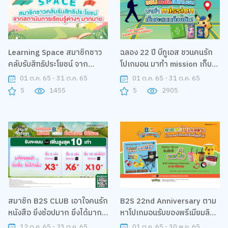
Learning Space สมาชิกชาว
ฉลอง 22 ปี บีทูเอส ชวนคนรัก
คลับรับสิทธิประโยชน์ จาก
โปเกมอน มาทำ mission เก็บ
สถาบันการเรียนรู้ต่างๆ
คะแนนด้วยกัน!
01 ต.ค. 65 - 31 ต.ค. 65
01 ต.ค. 65 - 31 ต.ค. 65
มากมาย
5
1455
5
2905
สมาชิก B2S CLUB เอาใจคนรัก
B2S 22nd Anniversary ตาม
หนังสือ ยิ่งช้อปมาก ยิ่งได้มาก
หาโปเกมอนรับของพรีเมียมลิข
รับคะแนน The 1 เพิ่มสูงสุด 10
สิทธ์สุดคิ้วท์
12 ต.ค. 65 - 23 ต.ค. 65
01 ต.ค. 65 - 30 พ.ย. 65