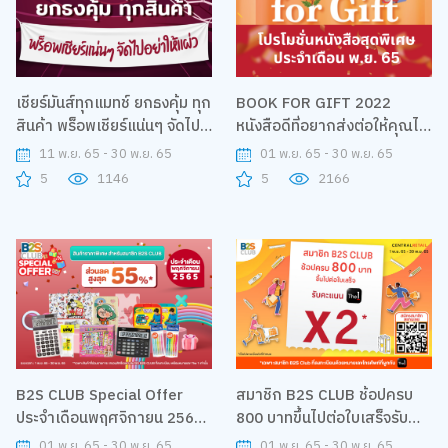
เชียร์มันส์ทุกแมทช์ ยกธงคุ้ม ทุก
BOOK FOR GIFT 2022
สินค้า พร็อพเชียร์แน่นๆ จัดไป
หนังสือดีที่อยากส่งต่อให้คุณได้
อย่าให้แผ่ว
อ่าน
11 พ.ย. 65 - 30 พ.ย. 65
01 พ.ย. 65 - 30 พ.ย. 65
5
1146
5
2166
B2S CLUB Special Offer
สมาชิก B2S CLUB ช้อปครบ
ประจำเดือนพฤศจิกายน 2565
800 บาทขึ้นไปต่อใบเสร็จรับ
ส่วนลดสูงสุด 55%
คะแนน The 1 X2
01 พ.ย. 65 - 30 พ.ย. 65
01 พ.ย. 65 - 30 พ.ย. 65