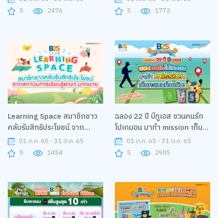
5
2476
5
1772
Learning Space สมาชิกชาว
ฉลอง 22 ปี บีทูเอส ชวนคนรัก
คลับรับสิทธิประโยชน์ จาก
โปเกมอน มาทำ mission เก็บ
สถาบันการเรียนรู้ต่างๆ
คะแนนด้วยกัน!
01 ต.ค. 65 - 31 ต.ค. 65
01 ต.ค. 65 - 31 ต.ค. 65
มากมาย
5
1454
5
2905