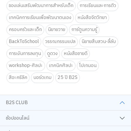
ของเล่นเสริมพัฒนาการสำหรับเด็ก
การเรียนและการติว
เทคนิคการเรียนเพื่อพัฒนาตนเอง
หนังสือจิตวิทยา
ครอบครัวและเด็ก
นิยายวาย
การ์ตูนความรู้
BackToSchool
วรรณกรรมแปล
นิยายสืบสวน-ลี้ลับ
การเงินการลงทุน
ดูดวง
หนังสือขายดี
workshop-ศิลปะ
เทคนิคศิลปะ
โปเกมอน
สีอะคริลิค
บอร์ดเกม
25 ปี B2S
B2S CLUB
ช้อปออนไลน์