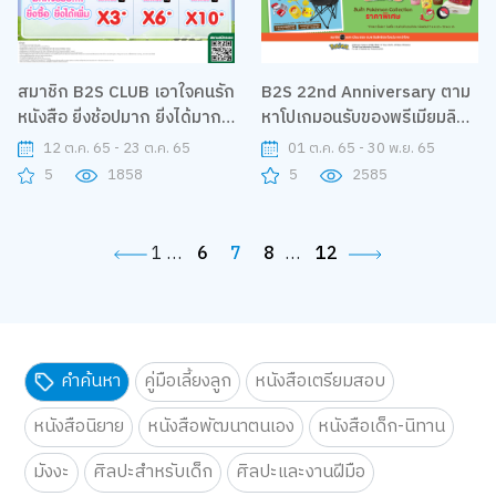
สมาชิก B2S CLUB เอาใจคนรัก
B2S 22nd Anniversary ตาม
หนังสือ ยิ่งช้อปมาก ยิ่งได้มาก
หาโปเกมอนรับของพรีเมียมลิข
รับคะแนน The 1 เพิ่มสูงสุด 10
สิทธ์สุดคิ้วท์
12 ต.ค. 65 - 23 ต.ค. 65
01 ต.ค. 65 - 30 พ.ย. 65
เท่า
5
1858
5
2585
1
…
6
7
8
…
12
คำค้นหา
คู่มือเลี้ยงลูก
หนังสือเตรียมสอบ
หนังสือนิยาย
หนังสือพัฒนาตนเอง
หนังสือเด็ก-นิทาน
มังงะ
ศิลปะสำหรับเด็ก
ศิลปะและงานฝีมือ