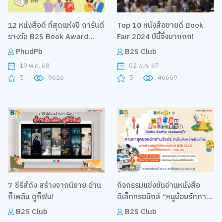
12 หนังสือดี ที่สุดแห่งปี การันตี
Top 10 หนังสือขายดี Book
รางวัล B2S Book Award
Fair 2024 ปีนี้จึ้งมากกก!
2025
PhudPb
B2S Club
19 พ.ค. 68
02 พ.ค. 67
5
9616
5
46669
7 ซีรีส์ดัง สร้างจากนิยาย อ่าน
กิจกรรมแข่งขันอ่านหนังสือ
ก็เพลิน ดูก็ฟิน!
อิเล็กทรอนิกส์ “หนูน้อยรักการ
อ่าน ยิ่งอ่าน ยิ่งสร้างแรง
B2S Club
B2S Club
บันดาลใจ”