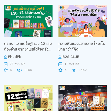
กระเป๋าเบาแต่ใจฟู! รวม 12 เล่ม
ความฟินของนิยายวาย ให้อะไร
ต้องอ่าน จากงานหนังสือครั้งที่
มากกว่าที่คิด!
1 ปี 2026
PhudPb
B2S CLUB
21 พ.ค. 69
12 ก.ย. 68
5
1155
5
1452