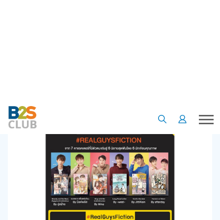
•
•
•
หน้าแรก
เรื่องน่ารู้
Article
RealGuysFiction
RealGuysFiction
01 เม.ย. 63
5
2022
B2S Club