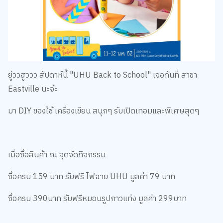
ยู้ววฮูววว สัปดาห์นี้ "UHU Back to School" เจอกันที่ สาขา
Eastville นะจ้ะ
มา DIY ของใช้ เครื่องเขียน สนุกๆ รับเปิดเทอมและพิเศษสุดๆ
เมื่อซื้อสินค้า ณ จุดจัดกิจกรรม
ซื้อครบ 159 บาท รับฟรี ไฟฉาย UHU มูลค่า 79 บาท
ซื้อครบ 390บาท รับฟรีหมอนรูปกาวแท่ง มูลค่า 299บาท