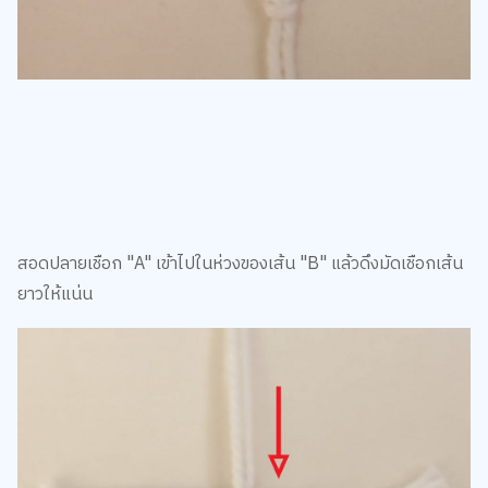
สอดปลายเชือก "A" เข้าไปในห่วงของเส้น "B" แล้วดึงมัดเชือกเส้น
ยาวให้แน่น