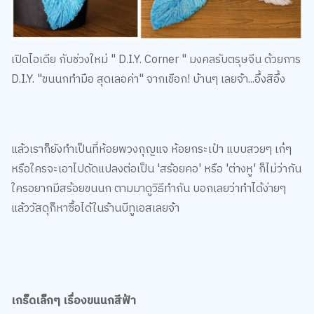
เปิดไอเดีย กับช่วงใหม่ " D.I.Y. Corner " มงคลรับตรุษจีน ด้วยการ
D.I.Y. "ขนนกทำมือ สุดเลอค่า" จากเชือก! บ้านๆ เลยจ้า...อึ้งสิอึ้ง
แล้วเราก็ยังทำเป็นที่ห้อยพวงกุญแจ ห้อยกระเป๋า แบบสวยๆ เก๋ๆ
หรือใครจะเอาไปดัดแปลงต่อเป็น 'สร้อยคอ' หรือ 'ต่างหู' ก็ไม่ว่ากัน
ใครอยากมีสร้อยขนนก ตามมาดูวิธีทำกัน บอกเลยว่าทำได้ง่ายๆ
แล้ววัสดุก็หาซื้อได้ในร้านบีทูเอสเลยจ้า
เกร็ดเล็กๆ เรื่องขนนกสีฟ้า