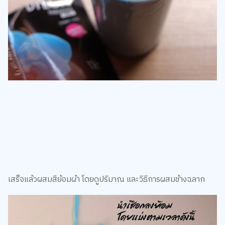
เสร็จแล้วผสมสีย้อมผ้า โดยดูปริมาณ และวิธีการผสมข้างฉลาก