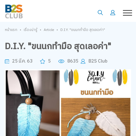
•
•
•
หน้าแรก
เรื่องน่ารู้
Article
D.I.Y. "ขนนกทำมือ สุดเลอค่า"
D.I.Y. "ขนนกทำมือ สุดเลอค่า"
25 มี.ค. 63
5
8635
B2S Club