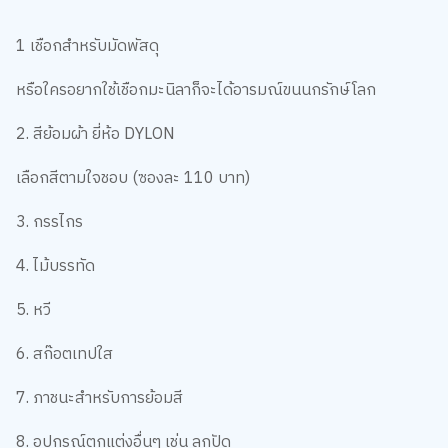
1 เชือกสำหรับมัดพัสดุ
หรือใครอยากใช้เชือกมะนิลาก็จะได้อารมณ์ขนนกรักษ์โลก
2. สีย้อมผ้า ยี่ห้อ DYLON
เลือกสีตามใจชอบ (ซองละ 110 บาท)
3. กรรไกร
4. ไม้บรรทัด
5. หวี
6. สก๊อตเทปใส
7. ภาชนะสำหรับการย้อมสี
8. อุปกรณ์ตกแต่งอื่นๆ เช่น ลูกปัด