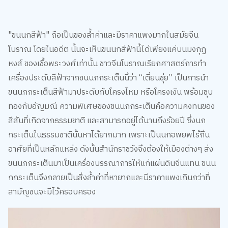
"ขนนกสีฟ้า" ถือเป็นของล้ำค่าและมีราคาแพงมากในสมัยจีน
โบราณ โดยในอดีต นั้นจะเห็นขนนกสีฟ้านี้ได้เพียงแค่บนมงกุฏ
หงส์ ของเชื้อพระวงศ์เท่านั้น ชาวจีนโบราณเรียกศาสตร์การทำ
เครื่องประดับสีฟ้าจากขนนกกระเต็นนี้ว่า “เตี่ยนชุ่ย” เป็นการนำ
ขนนกกระเต็นสีฟ้ามาประดับกับโครงไหม หรือโครงเงิน พร้อมชุบ
ทองกับอัญมณี ความพิเศษของขนนกกระเต็นคือความคงทนของ
สีสันที่เกิดจากธรรมชาติ และสามารถอยู่ได้นานถึงร้อยปี ซึ่งนก
กระเต็นในธรรมชาตินั้นหาได้ยากมาก เพราะเป็นนกอพยพไร้ถิ่น
อาศัยที่เป็นหลักแหล่ง ดังนั้นสำนักราชวังจึงต้องให้เมืองต่างๆ ส่ง
ขนนกกระเต็นมาเป็นเครื่องบรรณาการให้แก่แผ่นดินจีนแทน ขนน
กกระเต็นจึงกลายเป็นสิ่งล้ำค่าที่หายากและมีราคาแพงเกินกว่าที่
สามัญชนจะมีไว้ครอบครอง