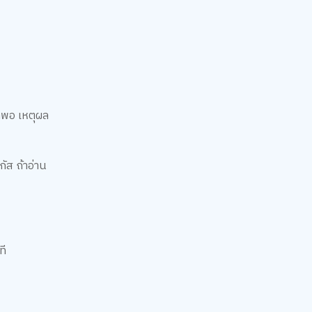
ทีพอ เหตุผล
กัส ถ้าอ่าน
ที