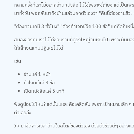
หลายครั้งที่เราไม่อยากอ่านหนังสือ ไม่ใช่เพราะขี้เกียจ แต่เป็น
มาทั้งวัน พอกลับมาถึงบ้านแล้วบอกตัวเองว่า "คืนนี้ต้องอ่านชีว
"ต้องทวนเคมี 3 ชั่วโมง" "ต้องทำโจทย์อีก 100 ข้อ" แค่คิดก็เหนื่อ
สมองของคนเราไม่ได้ชอบงานที่ดูยิ่งใหญ่จนเกินไป เพราะมันมองเห
ให้เล็กจนแทบปฏิเสธไม่ได้
เช่น
อ่านแค่ 1 หน้า
ทำโจทย์แค่ 3 ข้อ
เปิดหนังสือแค่ 5 นาที
ฟังดูน้อยใช่ไหม? แต่นั่นแหละคือเคล็ดลับ เพราะเป้าหมายเล็ก ๆ ทำใ
ตัวเลยล่ะ
>> มาจัดการเวลาอ่านในสไตล์ของตัวเอง ด้วยตัวช่วยดีๆ อย่างแอป