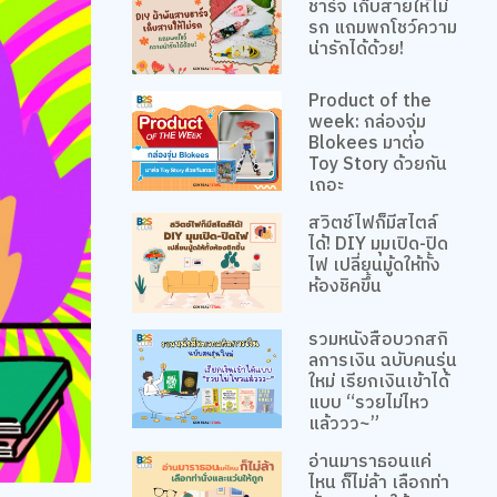
ชาร์จ เก็บสายให้ไม่
รก แถมพกโชว์ความ
น่ารักได้ด้วย!
Product of the
week: กล่องจุ่ม
Blokees มาต่อ
Toy Story ด้วยกัน
เถอะ
สวิตช์ไฟก็มีสไตล์
ได้! DIY มุมเปิด-ปิด
ไฟ เปลี่ยนมู้ดให้ทั้ง
ห้องชิคขึ้น
รวมหนังสือบวกสกิ
ลการเงิน ฉบับคนรุ่น
ใหม่ เรียกเงินเข้าได้
แบบ “รวยไม่ไหว
แล้ววว~”
อ่านมาราธอนแค่
ไหน ก็ไม่ล้า เลือกท่า