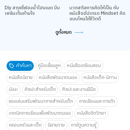
เว็บไซต์นี้ใช้คุกกี้
Diy สกุชชี่ฟองน้ำโฮมเมด บีบ
บวกสกิลการคิดให้เป็น กับ
เราใช้คุกกี้เพื่อเพิ่มประสบการณ์ที่ดีในการใช้เว็บไซต์ แสดงเนื้อหาและโฆษณาให้
เพลินเกินห้ามใจ
หนังสืออัปเกรด Mindset คิด
ตรงกับความสนใจ รวมถึงเพื่อวิเคราะห์การเข้าใช้งานเว็บไซต์และทำความเข้าใจ
แบบไหนให้ชีวิตดี
ว่าผู้ใช้งานมาจากที่ใด คุณสามารถเลือกตั้งค่าความยินยอมการใช้คุกกี้ได้ โดย
คลิก “การตั้งค่าคุกกี้”
นโยบายคุกกี้
ดูทั้งหมด
ยอมรับทั้งหมด
TOP
การตั้งค่าคุกกี้
คำค้นหา
คู่มือเลี้ยงลูก
หนังสือเตรียมสอบ
หนังสือนิยาย
หนังสือพัฒนาตนเอง
หนังสือเด็ก-นิทาน
มังงะ
ศิลปะสำหรับเด็ก
ศิลปะและงานฝีมือ
ของเล่นเสริมพัฒนาการสำหรับเด็ก
การเรียนและการติว
เทคนิคการเรียนเพื่อพัฒนาตนเอง
หนังสือจิตวิทยา