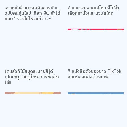
รวมหนังสือบวกสกิลการเงิน
อ่านมาราธอนแค่ไหน ก็ไม่ล้า
ฉบับคนรุ่นใหม่ เรียกเงินเข้าได้
เลือกท่านั่งและแว่นให้ถูก
แบบ “รวยไม่ไหวแล้ววว~”
โตแล้วก็ใช้สมุดระบายสีได้
7 หนังสือดังของชาว TikTok
เปิดเหตุผลที่ผู้ใหญ่ควรซื้อสัก
สายกองดองต้องเลิฟ
เล่ม