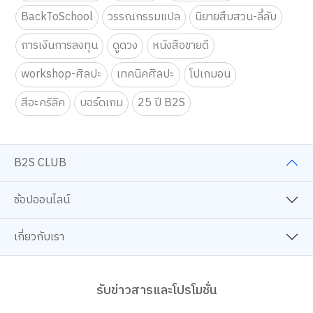
ครอบครัวและเด็ก
นิยายวาย
การ์ตูนความรู้
BackToSchool
วรรณกรรมแปล
นิยายสืบสวน-ลี้ลับ
การเงินการลงทุน
ดูดวง
หนังสือขายดี
workshop-ศิลปะ
เทคนิคศิลปะ
โปเกมอน
สีอะคริลิค
บอร์ดเกม
25 ปี B2S
B2S CLUB
ช้อปออนไลน์
เกี่ยวกับเรา
รับข่าวสารและโปรโมชั่น