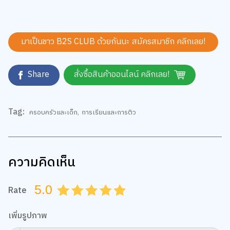
มาเป็นชาว B2S CLUB ด้วยกันนะ สมัครสมาชิก
คลิกเลย!
Share
สั่งซื้อสินค้าออนไลน์ คลิกเลย!
Tag:
ครอบครัวและเด็ก
,
การเรียนและการติว
ความคิดเห็น
5.0
Rate
0.5
1.0
1.5
2.0
2.5
3.0
3.5
4.0
4.5
5.0
เพิ่มรูปภาพ