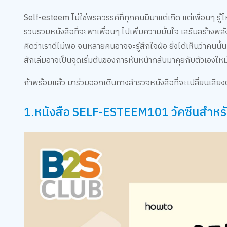
Self-esteem ไม่ใช่พรสวรรค์ที่ทุกคนมีมาแต่เกิด แต่เพื่อนๆ รู
รวบรวมหนังสือที่จะพาเพื่อนๆ ไปเพิ่มความมั่นใจ เสริมสร้างพลัง
คิดว่าเราดีไม่พอ จนหลายคนอาจจะรู้สึกใจฝ่อ ยิ่งได้เห็นว่าคนนั้นก็ด
สักเล่มอาจเป็นจุดเริ่มต้นของการหันหน้ากลับมาคุยกับตัวเองใหม่
ถ้าพร้อมแล้ว มาร่วมออกเดินทางสำรวจหนังสือที่จะเปลี่ยนเสีย
1.หนังสือ SELF-ESTEEM101 วัคซีนสำหรับใ