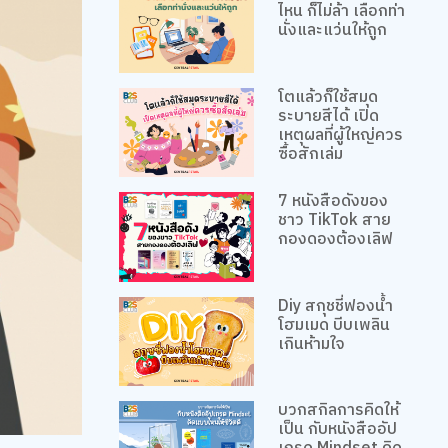
ไหน ก็ไม่ล้า เลือกท่า
นั่งและแว่นให้ถูก
โตแล้วก็ใช้สมุด
ระบายสีได้ เปิด
เหตุผลที่ผู้ใหญ่ควร
ซื้อสักเล่ม
7 หนังสือดังของ
ชาว TikTok สาย
กองดองต้องเลิฟ
Diy สกุชชี่ฟองน้ำ
โฮมเมด บีบเพลิน
เกินห้ามใจ
บวกสกิลการคิดให้
เป็น กับหนังสืออัป