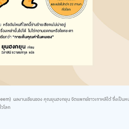
em) ผลงานเขียนของ คุณยุนฮงกยุน จิตแพทย์ชาวเกาหลีใต้ ซึ่งเป็นหนั
ั่วโลก