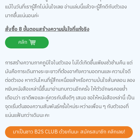
แม้ในวันที่เรารู้สึกไม่มั่นใจเลย อ่านเล่มนี้แล้วจะรู้สึกดีกับตัวเอง
มากขึ้นแน่นอนค่ะ
สั่งซื้อ 8 ขั้นตอนสร้างความมั่นใจที่แท้จริง
คลิก
การสร้างความภาคภูมิใจในตัวเอง ไม่ได้เกิดขึ้นเพียงชั่วข้ามคืน แต่
มันคือการเดินทางระยะยาวที่ต้องอาศัยความอดทนและความใจดี
ต่อตัวเอง หากวันไหนที่รู้สึกเหนื่อยล้าหรือความมั่นใจสั่นคลอน ลอง
หยิบหนังสือเหล่านี้ขึ้นมาอ่านทบทวนอีกครั้ง ให้ตัวอักษรคอยย้ำ
เตือนว่า เราดีพอและคู่ควรกับสิ่งดีๆ เสมอ ขอให้หนังสือเหล่านี้ เป็น
จุดเริ่มต้นของความสัมพันธ์ครั้งใหม่ระหว่างเพื่อน ๆ กับตัวเองที่
แน่นแฟ้นกว่าเดิมนะคะ
มาเป็นชาว B2S CLUB ด้วยกันนะ สมัครสมาชิก
คลิกเลย!